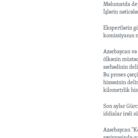
Məlumatda deyi
İşlərin nəticə
Ekspertlərin g
komissiyanın nö
Azərbaycan və
ölkənin müstəq
sərhədinin del
Bu proses çərç
hissəsinin deli
kilometrlik his
​Son aylar Gür
iddialar irəli 
Azərbaycan "Ke
səviyyəsində q