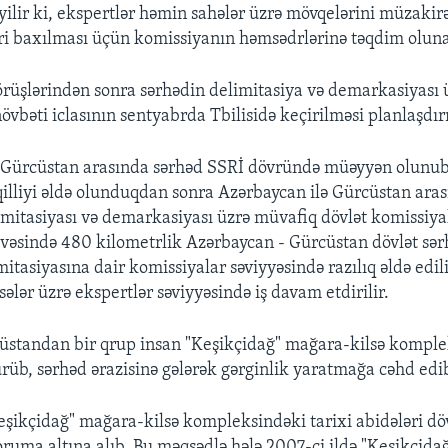
lir ki, ekspertlər həmin sahələr üzrə mövqelərini müzakirə
ləri baxılması üçün komissiyanın həmsədrlərinə təqdim olun
örüşlərindən sonra sərhədin delimitasiya və demarkasiyası 
vbəti iclasının sentyabrda Tbilisidə keçirilməsi planlaşdırı
 Gürcüstan arasında sərhəd SSRİ dövründə müəyyən olunub.
illiyi əldə olunduqdan sonra Azərbaycan ilə Gürcüstan aras
imitasiyası və demarkasiyası üzrə müvafiq dövlət komissiyal
ivəsində 480 kilometrlik Azərbaycan - Gürcüstan dövlət sər
mitasiyasına dair komissiyalar səviyyəsində razılıq əldə edil
sələr üzrə ekspertlər səviyyəsində iş davam etdirilir.
cüstandan bir qrup insan "Keşikçidağ" mağara-kilsə komplek
sürüb, sərhəd ərazisinə gələrək gərginlik yaratmağa cəhd edi
şikçidağ" mağara-kilsə kompleksindəki tarixi abidələri dö
oruma altına alıb. Bu məqsədlə hələ 2007-ci ildə "Keşikçida