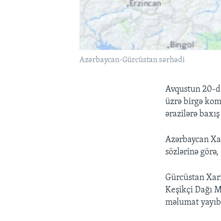
Azərbaycan-Gürcüstan sərhədi
Avqustun 20-də
üzrə birgə kom
ərazilərə baxış
Azərbaycan Xar
sözlərinə görə
Gürcüstan Xaric
Keşikçi Dağı M
məlumat yayıb