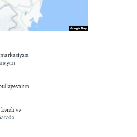
emarkasiyası
anmayan
dbullayevanın
i kəndi və
barədə