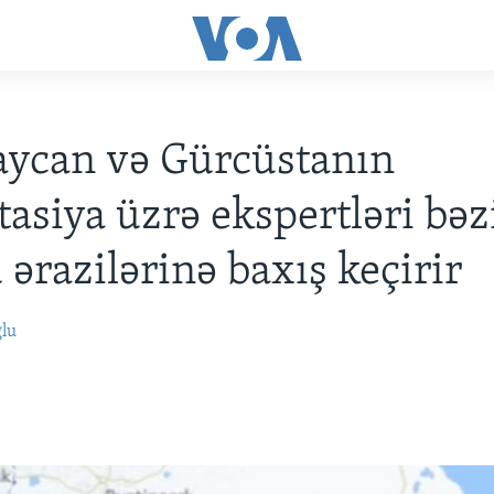
aycan və Gürcüstanın
tasiya üzrə ekspertləri bəz
 ərazilərinə baxış keçirir
ğlu