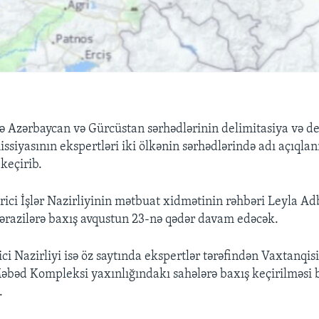
 Azərbaycan və Gürcüstan sərhədlərinin delimitasiya və d
issiyasının ekspertləri iki ölkənin sərhədlərində adı açıql
 keçirib.
ici İşlər Nazirliyinin mətbuat xidmətinin rəhbəri Leyla A
, ərazilərə baxış avqustun 23-nə qədər davam edəcək.
i Nazirliyi isə öz saytında ekspertlər tərəfindən Vaxtanqis
əbəd Kompleksi yaxınlığındakı sahələrə baxış keçirilməsi 
.