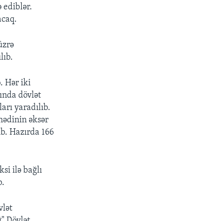
 ediblər.
acaq.
üzrə
lıb.
 Hər iki
ında dövlət
arı yaradılıb.
hədinin əksər
ib. Hazırda 166
si ilə bağlı
b.
vlət
ğ" Dövlət