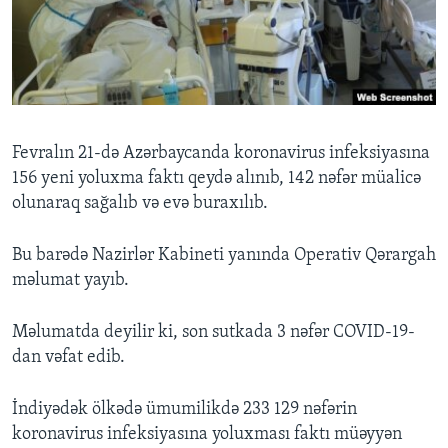
BIZI IZLƏYIN
Dillər
Fevralın 21-də Azərbaycanda koronavirus infeksiyasına
156 yeni yoluxma faktı qeydə alınıb, 142 nəfər müalicə
olunaraq sağalıb və evə buraxılıb.
Bu barədə Nazirlər Kabineti yanında Operativ Qərargah
məlumat yayıb.
Məlumatda deyilir ki, son sutkada 3 nəfər COVID-19-
dan vəfat edib.
İndiyədək ölkədə ümumilikdə 233 129 nəfərin
koronavirus infeksiyasına yoluxması faktı müəyyən