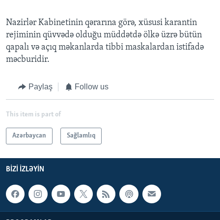
Nazirlər Kabinetinin qərarına görə, xüsusi karantin
rejiminin qüvvədə olduğu müddətdə ölkə üzrə bütün
qapalı və açıq məkanlarda tibbi maskalardan istifadə
məcburidir.
Paylaş
Follow us
This item is part of
Azərbaycan
Sağlamlıq
BIZI IZLƏYIN