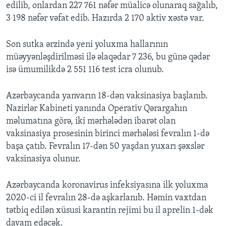
edilib, onlardan 227 761 nəfər müalicə olunaraq sağalıb,
3 198 nəfər vəfat edib. Hazırda 2 170 aktiv xəstə var.
Son sutka ərzində yeni yoluxma hallarının
müəyyənləşdirilməsi ilə əlaqədar 7 236, bu günə qədər
isə ümumilikdə 2 551 116 test icra olunub.
Azərbaycanda yanvarın 18-dən vaksinasiya başlanıb.
Nazirlər Kabineti yanında Operativ Qərargahın
məlumatına görə, iki mərhələdən ibarət olan
vaksinasiya prosesinin birinci mərhələsi fevralın 1-də
başa çatıb. Fevralın 17-dən 50 yaşdan yuxarı şəxslər
vaksinasiya olunur.
Azərbaycanda koronavirus infeksiyasına ilk yoluxma
2020-ci il fevralın 28-də aşkarlanıb. Həmin vaxtdan
tətbiq edilən xüsusi karantin rejimi bu il aprelin 1-dək
davam edəcək.