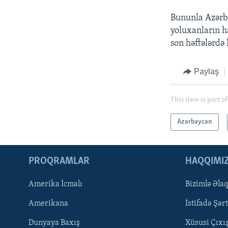
Bununla Azərba
yoluxanların h
son həftələrdə 
Paylaş
This item is part of
Azərbaycan
PROQRAMLAR
HAQQIMI
Amerika İcmalı
Bizimlə Əla
LEARNING ENGLISH
Amerikana
İstifadə Şərt
BIZI IZLƏYIN
Dunyaya Baxış
Xüsusi Çıxı