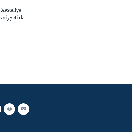
 Xəstəliyə
əriyyəti də