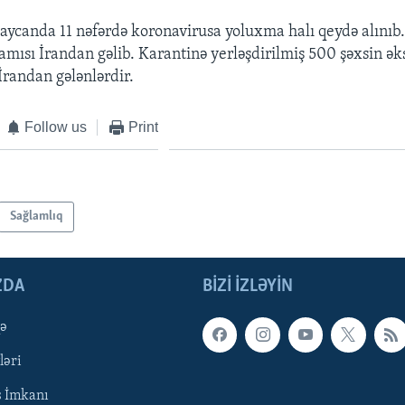
ycanda 11 nəfərdə koronavirusa yoluxma halı qeydə alınıb.
amısı İrandan gəlib. Karantinə yerləşdirilmiş 500 şəxsin əks
İrandan gələnlərdir.
Follow us
Print
Sağlamlıq
ZDA
BIZI IZLƏYIN
qə
ləri
ş İmkanı