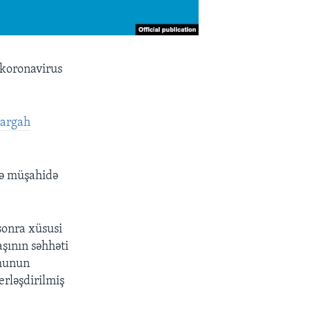
 koronavirus
rargah
və müşahidə
sonra xüsusi
aşının səhhəti
umunun
erləşdirilmiş