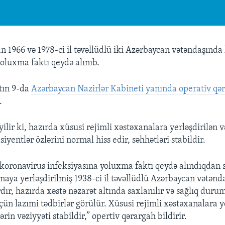
n 1966 və 1978-ci il təvəllüdlü iki Azərbaycan vətəndaşında
yoluxma faktı qeydə alınıb.
tın 9-da
Azərbaycan Nazirlər Kabineti yanında operativ qə
.
lir ki, hazırda xüsusi rejimli xəstəxanalara yerləşdirilən 
siyentlər özlərini normal hiss edir, səhhətləri stabildir.
koronavirus infeksiyasına yoluxma faktı qeydə alındıqdan 
naya yerləşdirilmiş 1938-ci il təvəllüdlü Azərbaycan vətənd
rdır, hazırda xəstə nəzarət altında saxlanılır və sağlıq dur
ün lazımi tədbirlər görülür. Xüsusi rejimli xəstəxanalara y
ərin vəziyyəti stabildir,” opertiv qərargah bildirir.