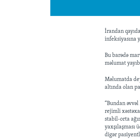
İrandan qayıda
infeksiyasına 
Bu barədə mar
məlumat yayıb
Məlumatda deyi
altında olan pa
“Bundan əvvəl 
rejimli xəstəxa
stabil-orta ağı
yaxşılaşması üç
digər pasiyentl