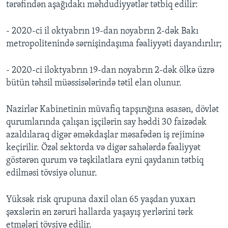
tərəfindən aşağıdakı məhdudiyyətlər tətbiq edilir:
- 2020-ci il oktyabrın 19-dan noyabrın 2-dək Bakı
metropolitenində sərnişindaşıma fəaliyyəti dayandırılır;
- 2020-ci iloktyabrın 19-dan noyabrın 2-dək ölkə üzrə
bütün təhsil müəssisələrində tətil elan olunur.
Nazirlər Kabinetinin müvafiq tapşırığına əsasən, dövlət
qurumlarında çalışan işçilərin say həddi 30 faizədək
azaldılaraq digər əməkdaşlar məsafədən iş rejiminə
keçirilir. Özəl sektorda və digər sahələrdə fəaliyyət
göstərən qurum və təşkilatlara eyni qaydanın tətbiq
edilməsi tövsiyə olunur.
Yüksək risk qrupuna daxil olan 65 yaşdan yuxarı
şəxslərin ən zəruri hallarda yaşayış yerlərini tərk
etmələri tövsiyə edilir.