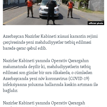
BIZI IZLƏYIN
Dillər
Azərbaycan Nazirlər Kabineti xüsusi karantin rejimi
çərçivəsində yeni məhdudiyyətlər tətbiq edilməsi
barədə qərar qəbul edib.
Nazirlər Kabineti yanında Operativ Qərargahın
məlumatında deyilir ki, məhdudiyyətlərin tətbiq
edilməsi son günlər bir sıra ölkələrdə, o cümlədən
Azərbaycanda yeni növ koronavirus (COVID-19)
infeksiyasına yoluxma hallarında kəskin artıması ilə
bağlıdır.
Nazirlər Kabineti yanında Operativ Qərargah