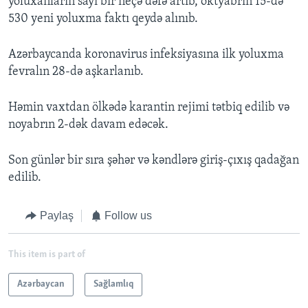
yoluxanların sayı bir neçə dəfə artıb, oktyabrın 15-də
530 yeni yoluxma faktı qeydə alınıb.
Azərbaycanda koronavirus infeksiyasına ilk yoluxma
fevralın 28-də aşkarlanıb.
Həmin vaxtdan ölkədə karantin rejimi tətbiq edilib və
noyabrın 2-dək davam edəcək.
Son günlər bir sıra şəhər və kəndlərə giriş-çıxış qadağan
edilib.
Paylaş
Follow us
This item is part of
Azərbaycan
Sağlamlıq