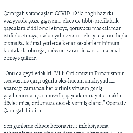
Qərargah vətəndaşları COVID-19 ilə bağlı hazırkı
vəziyyətdə şəxsi gigiyena, eləcə də tibbi-profilaktik
qaydalara ciddi əməl etməyə, qoruyucu maskalardan
istifadə etməyə, evdən yalnız zəruri ehtiyac yarandıqda
çıxmağa, ictimai yerlərdə kənar şəxslərlə minimum
kontaktda olmağa, mövcud karantin şərtlərinə əməl
etməyə çağırır.
“Onu da qeyd edək ki, Milli Ordumuzun Ermənistanın
təcavüzünə qarşı uğurlu əks-hücum əməliyyatları
apardığı zamanda hər birimiz virusun geniş
yayılmaması üçün müvafiq qaydalara riayət etməklə
dövlətimizə, ordumuza dəstək vermiş olarıq,” Operativ
Qərargah bildirir.
Son günlərdə ölkədə koronavirus infeksiyasına