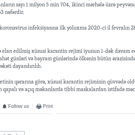
nların sayı 1 milyon 5 min 704, ikinci mərhələ üzrə peyvən
3 nəfərdir.
oronavirus infeksiyasına ilk yoluxma 2020-ci il fevralın 2
ə elan edilmiş xüsusi karantin rejimi iyunun 1-dək davam e
rahət günləri və bayram günlərində ölkənin bütün ərazisində
əkəti dayandırılıb.
etinin qərarına görə, xüsusi karantin rejiminin qüvvədə o
n qapalı və açıq məkanlarda tibbi maskalardan istifadə məc
Follow us
Print