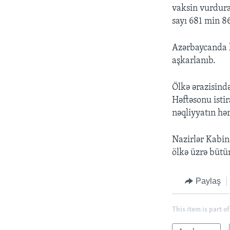
vaksin vurdura
sayı 681 min 86
Azərbaycanda k
aşkarlanıb.
Ölkə ərazisind
Həftəsonu isti
nəqliyyatın hər
Nazirlər Kabin
ölkə üzrə bütü
Paylaş
This item is part of