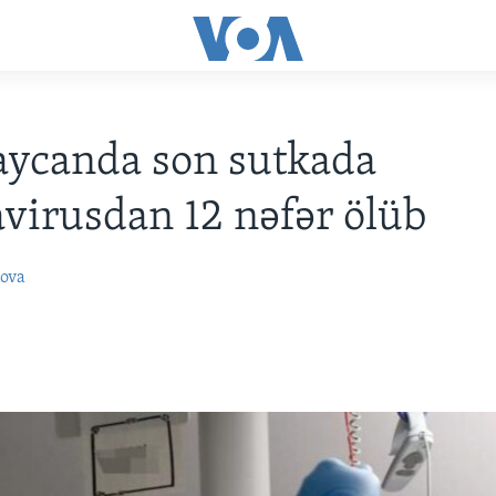
aycanda son sutkada
virusdan 12 nəfər ölüb
ova