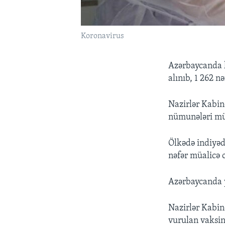
Koronavirus
Azərbaycanda k
alınıb, 1 262 n
Nazirlər Kabin
nümunələri müs
Ölkədə indiyə
nəfər müalicə o
Azərbaycanda y
Nazirlər Kabin
vurulan vaksin