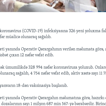
oronavirus (COVID-19) infeksiyasına 326 yeni yoluxma fa
əfər müalicə olunaraq sağalıb.
eti yanında Operativ Qərargahının verilən məlumata görə, 
bət çıxan 12 nəfər vəfat edib.
dək ümumilikdə 328 994 nəfər koronavirusa yoluxub. Onlar
lunaraq sağalıb, 4 754 nəfər vəfat edib, aktiv xəstə sayı 11 7
anvarın 18-dən vaksinasiya başlanıb.
eti yanında Operativ Qərargahın məlumatına görə, hazırkı
 dozalarının sayı 1 milyon 687 min 567-yə bərabərdir. Birin