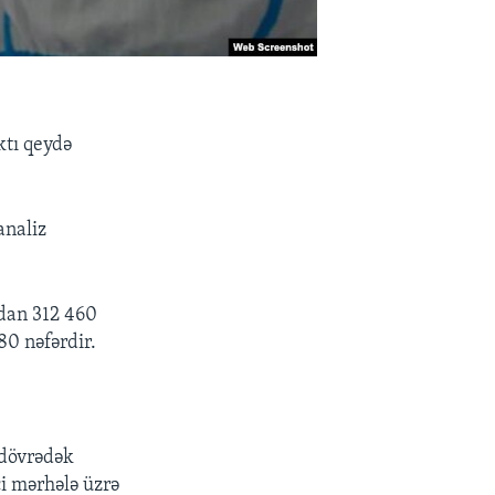
ktı qeydə
analiz
dan 312 460
80 nəfərdir.
 dövrədək
ci mərhələ üzrə