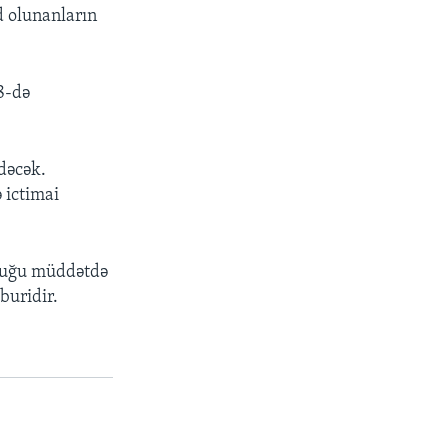
d olunanların
8-də
dəcək.
 ictimai
lduğu müddətdə
buridir.