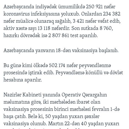
Azərbaycanda indiyədək ümumilikdə 250 921 nəfər
koronavirus infeksiyasına yoluxub. Onlardan 234 382
nəfər müalicə olunaraq sağalıb, 3 421 nəfər vəfat edib,
aktiv xəstə sayı 13 118 nəfərdir. Son sutkada 8 760,
hazırkı dövrədək isə 2 807 861 test aparılıb.
Azərbaycanda yanvarın 18-dən vaksinasiya başlanıb.
Bu günə kimi ölkədə 502 174 nəfər peyvəndlənmə
prosesində iştirak edib. Peyvəndləmə könüllü və dövlət
hesabına aparılır.
Nazirlər Kabineti yanında Operativ Qərargahın
məlumatına görə, iki mərhələdən ibarət olan
vaksinasiya prosesinin birinci mərhələsi fevralın 1-də
başa çatıb. Belə ki, 50 yaşdan yuxarı şəxslər
vaksinasiya olunub. Martın 22-dən 40 yaşdan yuxarı