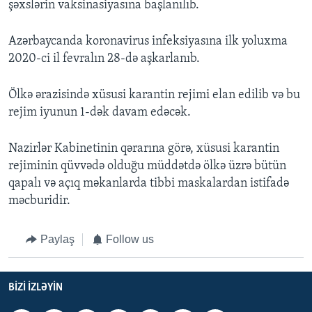
şəxslərin vaksinasiyasına başlanılıb.
Azərbaycanda koronavirus infeksiyasına ilk yoluxma
2020-ci il fevralın 28-də aşkarlanıb.
Ölkə ərazisində xüsusi karantin rejimi elan edilib və bu
rejim iyunun 1-dək davam edəcək.
Nazirlər Kabinetinin qərarına görə, xüsusi karantin
rejiminin qüvvədə olduğu müddətdə ölkə üzrə bütün
qapalı və açıq məkanlarda tibbi maskalardan istifadə
məcburidir.
Paylaş
Follow us
BIZI IZLƏYIN