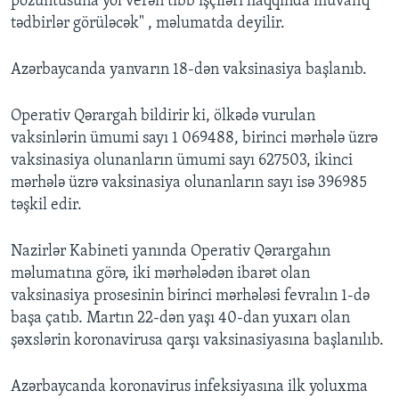
pozuntusuna yol verən tibb işçiləri haqqında müvafiq
tədbirlər görüləcək" , məlumatda deyilir.
Azərbaycanda yanvarın 18-dən vaksinasiya başlanıb.
Operativ Qərargah bildirir ki, ölkədə vurulan
vaksinlərin ümumi sayı 1 069488, birinci mərhələ üzrə
vaksinasiya olunanların ümumi sayı 627503, ikinci
mərhələ üzrə vaksinasiya olunanların sayı isə 396985
təşkil edir.
Nazirlər Kabineti yanında Operativ Qərargahın
məlumatına görə, iki mərhələdən ibarət olan
vaksinasiya prosesinin birinci mərhələsi fevralın 1-də
başa çatıb. Martın 22-dən yaşı 40-dan yuxarı olan
şəxslərin koronavirusa qarşı vaksinasiyasına başlanılıb.
Azərbaycanda koronavirus infeksiyasına ilk yoluxma