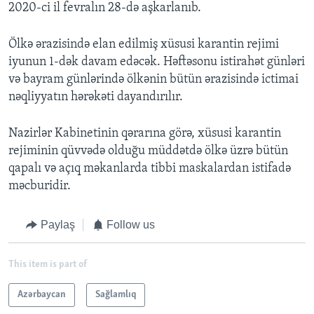
2020-ci il fevralın 28-də aşkarlanıb.
Ölkə ərazisində elan edilmiş xüsusi karantin rejimi
iyunun 1-dək davam edəcək. Həftəsonu istirahət günləri
və bayram günlərində ölkənin bütün ərazisində ictimai
nəqliyyatın hərəkəti dayandırılır.
Nazirlər Kabinetinin qərarına görə, xüsusi karantin
rejiminin qüvvədə olduğu müddətdə ölkə üzrə bütün
qapalı və açıq məkanlarda tibbi maskalardan istifadə
məcburidir.
Paylaş
Follow us
This item is part of
Azərbaycan
Sağlamlıq