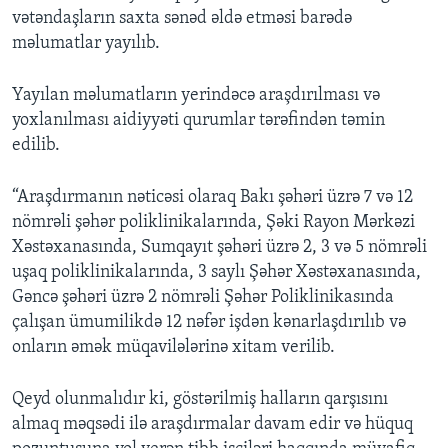
vətəndaşların saxta sənəd əldə etməsi barədə
məlumatlar yayılıb.
Yayılan məlumatların yerindəcə araşdırılması və
yoxlanılması aidiyyəti qurumlar tərəfindən təmin
edilib.
“Araşdırmanın nəticəsi olaraq Bakı şəhəri üzrə 7 və 12
nömrəli şəhər poliklinikalarında, Şəki Rayon Mərkəzi
Xəstəxanasında, Sumqayıt şəhəri üzrə 2, 3 və 5 nömrəli
uşaq poliklinikalarında, 3 saylı Şəhər Xəstəxanasında,
Gəncə şəhəri üzrə 2 nömrəli Şəhər Poliklinikasında
çalışan ümumilikdə 12 nəfər işdən kənarlaşdırılıb və
onların əmək müqavilələrinə xitam verilib.
Qeyd olunmalıdır ki, göstərilmiş halların qarşısını
almaq məqsədi ilə araşdırmalar davam edir və hüquq