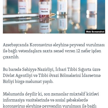
BIZI IZLƏYIN
Dillər
Azərbaycanda Koronavirus əleyhinə peyvənd vurulması
ilə bağlı vətəndaşlara saxta sənəd verən 12 nəfər işdən
çıxarılıb.
Bu barədə Səhiyyə Nazirliyi, İcbari Tibbi Sığorta üzrə
Dövlət Agentliyi və Tibbi Ərazi Bölmələrini İdarəetmə
Birliyi birgə məlumat yayıb.
Məlumatda deyilir ki, son zamanlar müxtəlif kütləvi
informasiya vasitələrində və sosial şəbəkələrdə
koronavirus əleyhinə peyvəndin vurulması ilə bağlı