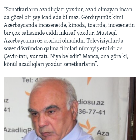
“Sənətkarların azadlıqları yoxdur, azad olmayan insan
da gözəl bir şey icad edə bilməz. Gördüyünüz kimi
Azərbaycanda incəsənətdə, kinoda, teatrda, incəsənətin
bir çox sahəsində ciddi inkişaf yoxdur. Müstəqil
Azərbaycanın öz əsərləri olmalıdır. Televiziyalarda
sovet dövründən qalma filmləri nümayiş etdirirlər.
Çevir-tatı, vur tatı. Niyə belədir? Məncə, ona görə ki,
könül azadlıqları yoxdur sənətkarların”.