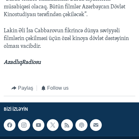
müsabiqəsi olacaq. Bütün filmlər Azərbaycan Dövlət
Kinostudiyası tərəfindən çəkiləcək”.
Lakin Əli İsa Cabbarovun fikrincə dünya səviyyəli
filmlərin çəkilməsi üçün özəl kinoya dövlət dəstəyinin
olması vacibdir.
AzadlıqRadiosu
Paylaş
Follow us
BIZI IZLƏYIN