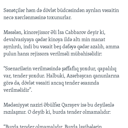
Sənətçilər həm də dövlət büdcəsindən ayrılan vəsaitin
necə xərclənməsinə toxunurlar.
Məsələn, kinorejissor Əli İsa Cabbarov deyir ki,
devalvasiyaya qədər kinoya ildə altı min manat
ayrılırdı, indi bu vəsait beş dəfəyə qədər azalıb, amma
pulun hansı rejissora verilməli mübahisəlidir:
“Ssenarilərin verilməsində şəffaflıq yoxdur, qapalılıq
var, tender yoxdur. Halbuki, Azərbaycan qanunlarına
görə də, dövlət vəsaiti ancaq tender əsasında
verilməlidir”.
Mədəniyyət naziri Əbülfəz Qarayev isə bu deyilənlə
razılaşmır. O deyib ki, burda tender olmamalıdır:
“Burda tender olmamalıdır. Burda layihələrin