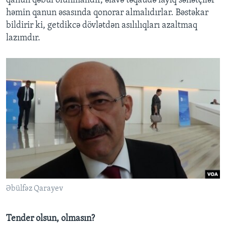
qanun qəbul olunmalıdır, əlavə təqaüdə layiq sənətçilər
həmin qanun əsasında qonorar almalıdırlar. Bəstəkar
bildirir ki, getdikcə dövlətdən asılılıqları azaltmaq
lazımdır.
Əbülfəz Qarayev
Tender olsun, olmasın?