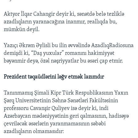
Aktyor İlqar Cahangir deyir ki, sənətdə belə tezliklə
azadlıqların yaranacağına inanmır, reallıqda bu,
mümkün deyil.
Yazıçı Əkrəm Əylisli bu ilin əvvəlində AzadlıqRadiosuna
demişdi ki, “Daş yuxular” romanını hakimiyyət
bəyənmir deyə, özəl nəşriyyatlar bu əsəri çap etmir.
Prezident təqaüdlərini ləğv etmək lazımdır
Tanınmamış Şimali Kipr Türk Respublikasının Yaxın
Şərq Universitetinin Səhnə Sənətləri Fakültəsinin
professoru Cavanşir Quliyev isə deyir ki, indi
Azərbaycan mədəniyyətinin geri qalmasının, hadisəyə
çevriləcək əsərlərin yaranmamasının səbəbi
azadlıqların olmamasıdır: