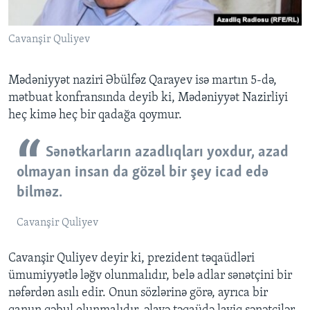
Cavanşir Quliyev
Mədəniyyət naziri Əbülfəz Qarayev isə martın 5-də,
mətbuat konfransında deyib ki, Mədəniyyət Nazirliyi
heç kimə heç bir qadağa qoymur.
Sənətkarların azadlıqları yoxdur, azad
olmayan insan da gözəl bir şey icad edə
bilməz.
Cavanşir Quliyev
Cavanşir Quliyev deyir ki, prezident təqaüdləri
ümumiyyətlə ləğv olunmalıdır, belə adlar sənətçini bir
nəfərdən asılı edir. Onun sözlərinə görə, ayrıca bir