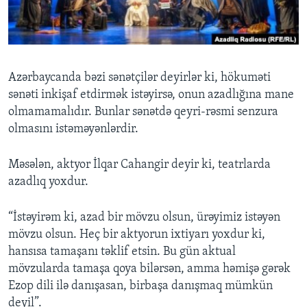
BIZI IZLƏYIN
Azərbaycanda bəzi sənətçilər deyirlər ki, hökuməti
sənəti inkişaf etdirmək istəyirsə, onun azadlığına mane
Dillər
olmamamalıdır. Bunlar sənətdə qeyri-rəsmi senzura
olmasını istəməyənlərdir.
Məsələn, aktyor İlqar Cahangir deyir ki, teatrlarda
azadlıq yoxdur.
“İstəyirəm ki, azad bir mövzu olsun, ürəyimiz istəyən
mövzu olsun. Heç bir aktyorun ixtiyarı yoxdur ki,
hansısa tamaşanı təklif etsin. Bu gün aktual
mövzularda tamaşa qoya bilərsən, amma həmişə gərək
Ezop dili ilə danışasan, birbaşa danışmaq mümkün
deyil”.