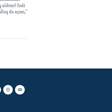
 alıbmı? İndi
luq da açsın,”