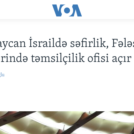
ycan İsraildə səfirlik, Fələ
rində təmsilçilik ofisi açır
ğlu