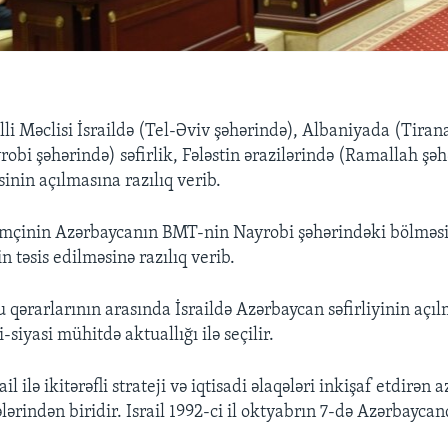
li Məclisi İsraildə (Tel-Əviv şəhərində), Albaniyada (Tiran
obi şəhərində) səfirlik, Fələstin ərazilərində (Ramallah şə
sinin açılmasına razılıq verib.
həmçinin Azərbaycanın BMT-nin Nayrobi şəhərindəki bölməs
 təsis edilməsinə razılıq verib.
qərarlarının arasında İsraildə Azərbaycan səfirliyinin açıl
-siyasi mühitdə aktuallığı ilə seçilir.
l ilə ikitərəfli strateji və iqtisadi əlaqələri inkişaf etdirən a
rindən biridir. Israil 1992-ci il oktyabrın 7-də Azərbaycand