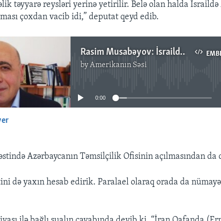
ik təyyarə reysləri yerinə yetirilir. Belə olan halda İsraild
ılması çoxdan vacib idi,” deputat qeyd edib.
Rasim Musabəyov: İsraildə Azərbaycan səfirliyinin açılması zərurət idi
EMB
by
Amerikanın Səsi
No media source currently available
0:00
yer
EMBED
stində Azərbaycanın Təmsilçilik Ofisinin açılmasından da 
əstini də yaxın hesab edirik. Paralael olaraq orada da nümay
siyası ilə bağlı sualın cavabında deyib ki, “İran Qafanda (E