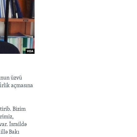
punun üzvü
irlik açmasına
tirib. Bizim
ərimiz,
ar. İsraildə
illə Bakı