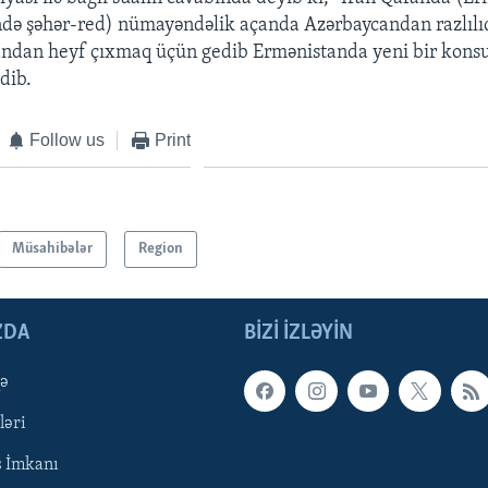
ndə şəhər-red) nümayəndəlik açanda Azərbaycandan razlılıq
ndan heyf çıxmaq üçün gedib Ermənistanda yeni bir konsul
dib.
Follow us
Print
Müsahibələr
Region
ZDA
BIZI IZLƏYIN
qə
ləri
ş İmkanı