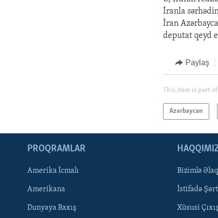
İranla sərhədi
İran Azərbayca
deputat qeyd e
Paylaş
This item is part of
Azərbaycan
PROQRAMLAR
HAQQIMI
Amerika İcmalı
Bizimlə Əla
LEARNING ENGLISH
Amerikana
İstifadə Şərt
BIZI IZLƏYIN
Dunyaya Baxış
Xüsusi Çıxı