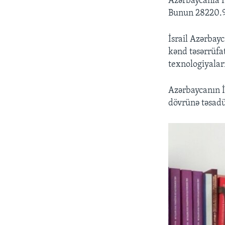
Azərbaycanla İs
Bunun 28220.95
İsrail Azərbay
kənd təsərrüfa
texnologiyaları
Azərbaycanın İ
dövrünə təsadü