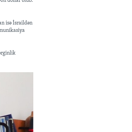
on dollar olub.
n isə İsraildən
mmunikasiya
rginlik