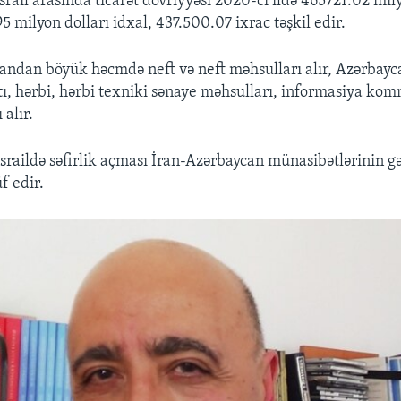
rail arasında ticarət dövriyyəsi 2020-ci ildə
465721.02 mily
 milyon dolları idxal, 437.500.07 ixrac təşkil edir.
candan böyük həcmdə neft və neft məhsulları alır, Azərbayca
tı, hərbi, hərbi texniki sənaye məhsulları, informasiya ko
 alır.
sraildə səfirlik açması İran-Azərbaycan münasibətlərinin gə
f edir.