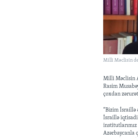
Milli Məclisin 
Milli Məclisin
Rasim Musabəyo
çoxdan zərurət
“Bizim İsraillə
İsraillə iqtisa
institutlarımı
Azərbaycanla q