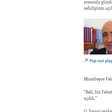
arasında gündəl
səfirliyinin aç
Pop-out pla
Musabəyov Fələ
“Bəli, biz Fəl
açıldı.”
O, İranın reak