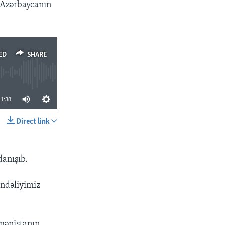
ə Azərbaycanın
ED
SHARE
1:38
Direct link
SHARE
danışıb.
əndəliyimiz
rmənistanın