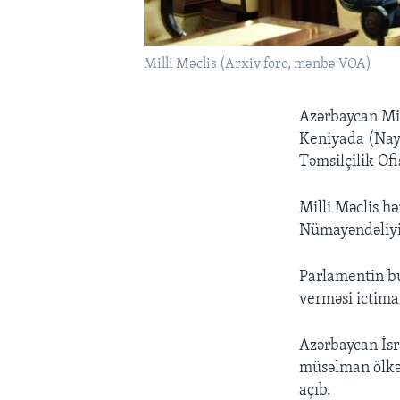
Milli Məclis (Arxiv foro, mənbə VOA)
Azərbaycan Mil
Keniyada (Nayr
Təmsilçilik Ofi
Milli Məclis 
Nümayəndəliyin
Parlamentin bu 
verməsi ictimai
Azərbaycan İsrai
müsəlman ölkələ
açıb.