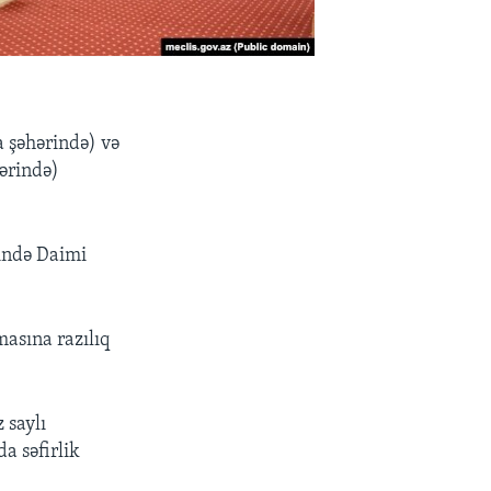
a şəhərində) və
hərində)
ində Daimi
masına razılıq
z saylı
a səfirlik