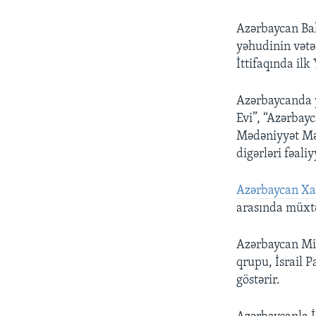
Azərbaycan Ba
yəhudinin vətə
İttifaqında ilk
Azərbaycanda y
Evi”, “Azərbay
Mədəniyyət Mər
digərləri fəaliy
Azərbaycan Xari
arasında müxtə
Azərbaycan Mil
qrupu, İsrail 
göstərir.