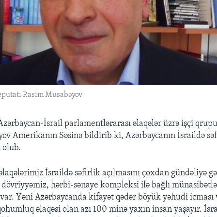
deputatı Rasim Musabəyov
 Azərbaycan-İsrail parlamentlərarası əlaqələr üzrə işçi qru
v Amerikanın Səsinə bildirib ki, Azərbaycanın İsraildə səf
 olub.
 əlaqələrimiz İsraildə səfirlik açılmasını çoxdan gündəliyə gə
di dövriyyəmiz, hərbi-sənaye kompleksi ilə bağlı münasibətl
z var. Yəni Azərbaycanda kifayət qədər böyük yəhudi icması v
ohumluq əlaqəsi olan azı 100 minə yaxın insan yaşayır. İsra