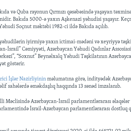
kıda və Quba rayonun Qırmızı qəsəbəsində yaşayan təxmin
nidir. Bakıda 5000-ə yaxın Aşkenazi yəhudisi yaşayır. Keç
 Yəhudi Soçnut məktəbi 1982-ci ildə Bakıda açılıb.
əhudilərin iyirmiyə yaxın ictimai-mədəni və xeyriyyə təşki
can-İsrail” Cəmiyyəti, Azərbaycan Yəhudi Qadınlar Assosias
kəzi”, “Soxnut” Beynəlxalq Yəhudi Təşkilatının Azərbayca
yət göstərir.
ci İşlər Nazirliyinin
məlumatına görə, indityədək Azərbayca
lif sahələrdə əməkdaşlıq haqqında 13 sənəd imzalanıb.
li Məclisində Azərbaycan-İsrail parlamentlərarası əlaqələr 
Parlamentində İsrail-Azərbaycan parlamentlərarası dostluq q