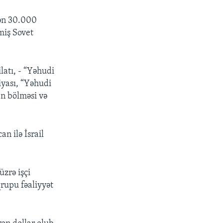
ən 30.000
miş Sovet
latı, - “Yəhudi
iyası, “Yəhudi
n bölməsi və
n ilə İsrail
üzrə işçi
rupu fəaliyyət