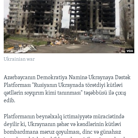
BIZI IZLƏYIN
Dillər
Ukrainian war
Azərbaycanın Demokratiya Naminə Ukraynaya Dəstək
Platforması "Rusiyanın Ukraynada törətdiyi kütləvi
qətllərin soyqırım kimi tanınması" təşəbbüsü ilə çıxış
edib.
Platformanın beynəlxalq ictimaiyyətə müraciətində
deyilir ki, Ukraynanın şəhər və kəndlərinin kütləvi
bombardmana məruz qoyulması, dinc və günahsız