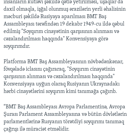
insanların kütləvi şəkildə qətlə yetirilməsi, uşaqlar da
daxil olmaqla, işğal olunmuş ərazilərin yerli əhalisinin
məcburi şəkildə Rusiyaya aparılması BMT Baş
Assambleyası tərəfindən 19 dekabr 1949-cu ildə qəbul
edilmiş "Soyqırım cinayətinin qarşısının alınması və
cəzalandırılması haqqında" Konvensiyaya görə
soyqırımdır.
Platforma BMT Baş Assambleyasının növbədənkənar,
fövqəladə iclasını çağıraraq, "Soyqırım cinayətinin
qarşısının alınması və cəzalandırılması haqqında"
Konvensiyaya uyğun olaraq Rusiyanın Ukraynadakı
hərbi cinayətlərini soyqırım kimi tanımağa çağırıb.
“BMT Baş Assambleyası Avropa Parlamentinə, Avropa
Şurası Parlament Assambleyasına və bütün dövlətlərin
parlamentlərinə Rusyanın törətdiyi soyqırımı tanımaq
çağrışı ilə müraciət etməlidir.