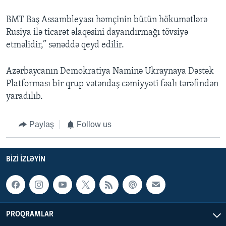
BMT Baş Assambleyası həmçinin bütün hökumətlərə
Rusiya ilə ticarət əlaqəsini dayandırmağı tövsiyə
etməlidir,” sənəddə qeyd edilir.
Azərbaycanın Demokratiya Naminə Ukraynaya Dəstək
Platforması bir qrup vətəndaş cəmiyyəti fəalı tərəfindən
yaradılıb.
Paylaş
Follow us
BIZI IZLƏYIN
PROQRAMLAR