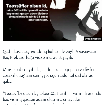
BIZI IZLƏYIN
Dillər
Qadınlara qarşı zorakılıq halları ilə bağlı Azərbaycan
Baş Prokurorluğu video müraciət yayıb.
Müraciətdə deyilir ki, qadınlara qarşı psixi və fiziki
zorakılıq sağlam cəmiyyət üçün ciddi təhdid olaraq
qalır.
“Təəssüflər olsun ki, təkcə 2021-ci ilin I yarımili ərzində
baş vermiş qəsdən adam öldürmə cinayətləri