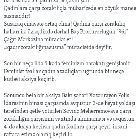
nəticəsində 33 qadın zərər çəkmişdir.
Qadınlara qarşı zorakılıqla mübarizədə ən böyük maneə
susmaqdır!
Susaraq cinayətə ortaq olma! Qadına qarşı zorakılıq
halları ilə üzləşdikdə dərhal Baş Prokurorluğun "961"
Çağrı Mərkəzinə müraciət et!
#qadınzorakılığınasusma” müraciətdə deyilir.
Son bir neçə ildə ölkədə feminizm hərəkatı genişlənib.
Feminist fəallar qadın azadlıqları uğrunda bir neçə
kütləvi aksiya keçirib.
Sonuncu belə bir aksiya Bakı şəhəri Xəzər rayon Polis
İdarəsinin binası qarşısında avqustun 3-də həyat yoldaşı
tərəfindən qətlə yetirilən Sevinc Məhərrəmovaya qarşı
zorakılığın qarşısının vaxtında alınmaması və avqustun
4-də aksiya keçirən qadın fəallara qarşı qeyri-insani
rəftara etiraz olaraq keçirilib.