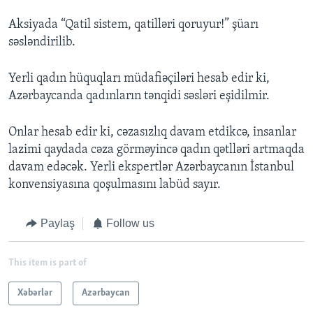
Aksiyada “Qatil sistem, qatilləri qoruyur!” şüarı
səsləndirilib.
Yerli qadın hüquqları müdafiəçiləri hesab edir ki,
Azərbaycanda qadınların tənqidi səsləri eşidilmir.
Onlar hesab edir ki, cəzasızlıq davam etdikcə, insanlar
lazimi qaydada cəza görməyincə qadın qətlləri artmaqda
davam edəcək. Yerli ekspertlər Azərbaycanın İstanbul
konvensiyasına qoşulmasını labüd sayır.
Paylaş
Follow us
This item is part of
Xəbərlər
Azərbaycan