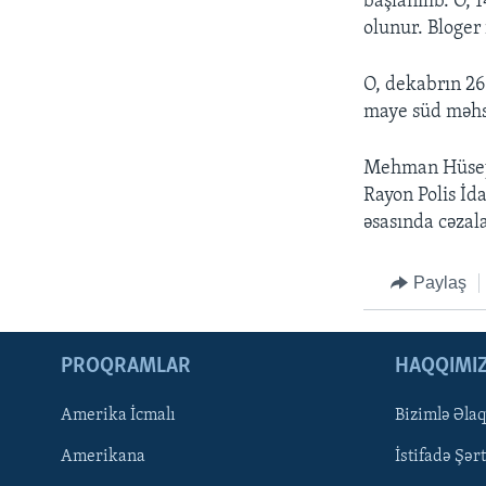
başlanılıb. O,
olunur. Bloger
O, dekabrın 26
maye süd məhsu
Mehman Hüseyno
Rayon Polis İd
əsasında cəzala
Paylaş
PROQRAMLAR
HAQQIMI
Amerika İcmalı
Bizimlə Əla
LEARNING ENGLISH
Amerikana
İstifadə Şərt