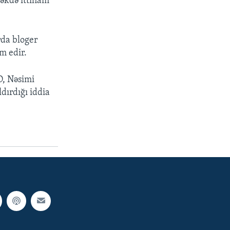
məkdə ittiham
rda bloger
m edir.
O, Nəsimi
dırdığı iddia