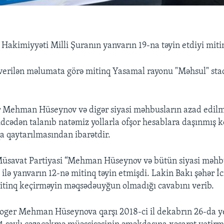
 Hakimiyyəti Milli Şuranın yanvarın 19-na təyin etdiyi mitin
 verilən məlumata görə mitinq Yasamal rayonu "Məhsul" st
ər Mehman Hüseynov və digər siyasi məhbusların azad edilm
dcədən talanıb natəmiz yollarla ofşor hesablara daşınmış 
qa qaytarılmasından ibarətdir.
üsavat Partiyasi “Mehman Hüseynov və bütün siyasi məhb
i ilə yanvarın 12-nə mitinq təyin etmişdi. Lakin Bakı şəhər İ
itinq keçirməyin məqsədəuyğun olmadığı cavabını verib.
oger Mehman Hüseynova qarşı 2018-ci il dekabrın 26-da yen