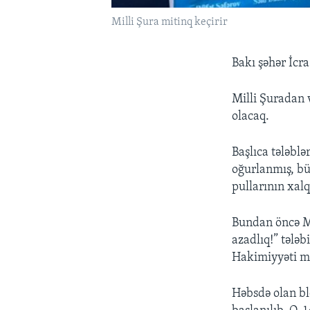
Milli Şura mitinq keçirir
Bakı şəhər İcra
Milli Şuradan
olacaq.
Başlıca tələbl
oğurlanmış, bü
pullarının xal
Bundan öncə M
azadlıq!” tələb
Hakimiyyəti m
Həbsdə olan bl