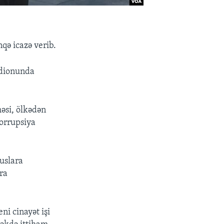
qə icazə verib.
adionunda
əsi, ölkədən
korrupsiya
uslara
cra
i cinayət işi