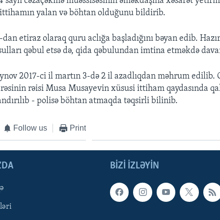
 14 saylı cəzaçəkmə müəssisəsinin əməkdaşına xəsarət yetir
 ittihamın yalan və böhtan olduğunu bildirib.
-dan etiraz olaraq quru aclığa başladığını bəyan edib. Hazı
lları qəbul etsə də, qida qəbulundan imtina etməkdə dava
v 2017-ci il martın 3-də 2 il azadlıqdan məhrum edilib. 
arəsinin rəisi Musa Musayevin xüsusi ittiham qaydasında qal
ndırılıb - polisə böhtan atmaqda təqsirli bilinib.
Follow us
Print
ZDA
BIZI IZLƏYIN
qə
ləri