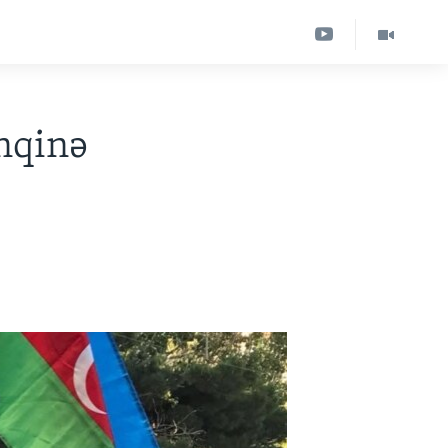
inqinə