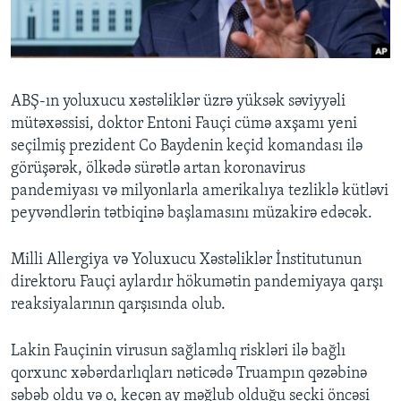
BIZI IZLƏYIN
ABŞ-ın yoluxucu xəstəliklər üzrə yüksək səviyyəli
mütəxəssisi, doktor Entoni Fauçi cümə axşamı yeni
Dillər
seçilmiş prezident Co Baydenin keçid komandası ilə
görüşərək, ölkədə sürətlə artan koronavirus
pandemiyası və milyonlarla amerikalıya tezliklə kütləvi
peyvəndlərin tətbiqinə başlamasını müzakirə edəcək.
Milli Allergiya və Yoluxucu Xəstəliklər İnstitutunun
direktoru Fauçi aylardır hökumətin pandemiyaya qarşı
reaksiyalarının qarşısında olub.
Lakin Fauçinin virusun sağlamlıq riskləri ilə bağlı
qorxunc xəbərdarlıqları nəticədə Truampın qəzəbinə
səbəb oldu və o, keçən ay məğlub olduğu seçki öncəsi