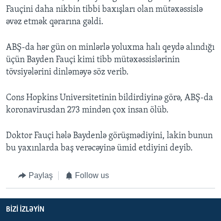
Fauçini daha nikbin tibbi baxışları olan mütəxəssislə
əvəz etmək qərarına gəldi.
ABŞ-da hər gün on minlərlə yoluxma halı qeydə alındığı
üçün Bayden Fauçi kimi tibb mütəxəssislərinin
tövsiyələrini dinləməyə söz verib.
Cons Hopkins Universitetinin bildirdiyinə görə, ABŞ-da
koronavirusdan 273 mindən çox insan ölüb.
Doktor Fauçi hələ Baydenlə görüşmədiyini, lakin bunun
bu yaxınlarda baş verəcəyinə ümid etdiyini deyib.
Paylaş
Follow us
BIZI IZLƏYIN