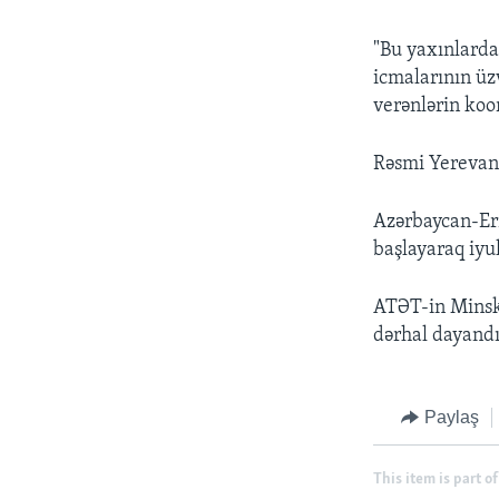
"Bu yaxınlarda
icmalarının üz
verənlərin koo
Rəsmi Yerevan 
Azərbaycan-Erm
başlayaraq iyu
ATƏT-in Minsk 
dərhal dayandı
Paylaş
This item is part of