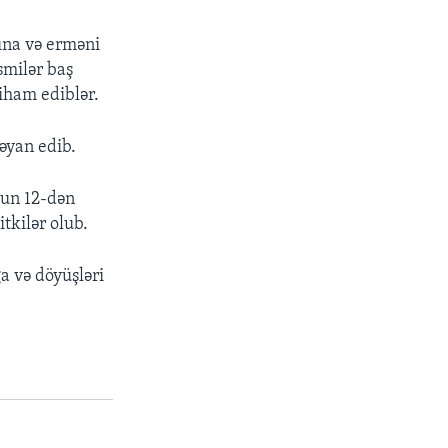
ına və erməni
smilər baş
iham ediblər.
əyan edib.
lun 12-dən
tkilər olub.
a və döyüşləri