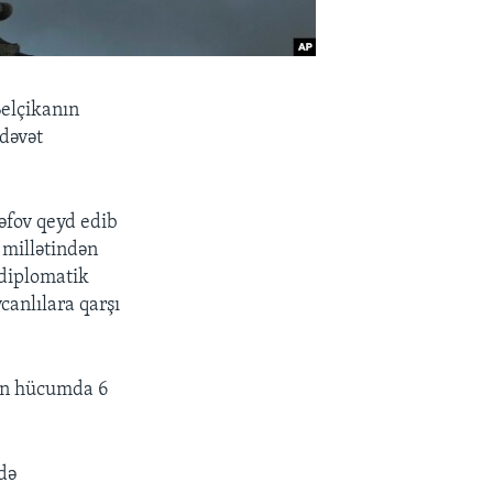
elçikanın
 dəvət
əfov qeyd edib
 millətindən
 diplomatik
canlılara qarşı
rən hücumda 6
də