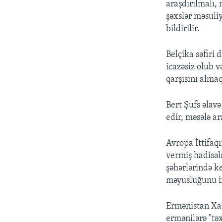
araşdırılmalı,
şəxslər məsuli
bildirilir.
Belçika səfiri 
icazəsiz olub v
qarşısını alma
Bert Şufs əlavə
edir, məsələ a
Avropa İttifa
vermiş hadisəl
şəhərlərində k
məyusluğunu i
Ermənistan Xar
ermənilərə "təx