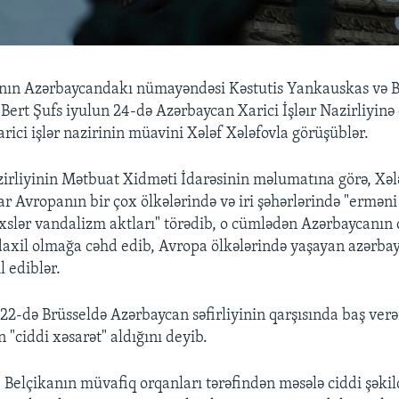
ının Azərbaycandakı nümayəndəsi Kəstutis Yankauskas və B
 Bert Şufs iyulun 24-də Azərbaycan Xarici İşləır Nazirliyinə
rici işlər nazirinin müavini Xələf Xələfovla görüşüblər.
azirliyinin Mətbuat Xidməti İdarəsinin məlumatına görə, Xəl
ar Avropanın bir çox ölkələrində və iri şəhərlərində "erməni
əxslər vandalizm aktları" törədib, o cümlədən Azərbaycanın
daxil olmağa cəhd edib, Avropa ölkələrində yaşayan azərbay
l ediblər.
 22-də Brüsseldə Azərbaycan səfirliyinin qarşısında baş ve
 "ciddi xəsarət" aldığını deyib.
, Belçikanın müvafiq orqanları tərəfindən məsələ ciddi şəkil