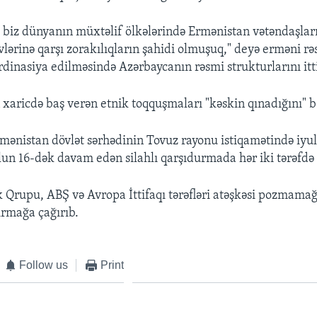
 biz dünyanın müxtəlif ölkələrində Ermənistan vətəndaşlar
vlərinə qarşı zorakılıqların şahidi olmuşuq," deyə erməni rə
rdinasiya edilməsində Azərbaycanın rəsmi strukturlarını itt
xaricdə baş verən etnik toqquşmaları "kəskin qınadığını" b
ənistan dövlət sərhədinin Tovuz rayonu istiqamətində iyu
lun 16-dək davam edən silahlı qarşıdurmada hər iki tərəfdə i
Qrupu, ABŞ və Avropa İttifaqı tərəfləri atəşkəsi pozmamağ
rmağa çağırıb.
Follow us
Print