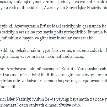
 məsələyə hüquqi qiymət verilməli, cinayət və vandalizm aktı
yyətə cəlb edilməlidirlər, Azərbaycan Xarici İşlər Nazirliyi
deyib ki, Azərbaycanın Brüsseldəki səfirliyinin qarşısında ke
ə səfirliyin ərazisinə çox sayda polis yerləşdirilib. Bununla 
q mümkün olmayıb və günahsız insanlar xəsarət alıb.
 edib ki, Belçika hakimiyyəti baş vermiş insidenti ciddi bir
raşdırılacaq və rəsmi Bakı məlumatlandırılacaq.
qının Azərbaycandakı nümayəndəsi Kestutis Yankauskas cəb
əri yaxından izlədiyini bildirib və son günlərdə Avropanın 
eçirilən etiraz aksiyaları zamanı baş vermiş qarşıdurma had
fadə edib.
ici İşlər Nazirliyi iyulun 24-də yaydığı bəyanatda xaricdə 
ribatlara" qarşı ethiyatlı olmağı tövsiyə edib.