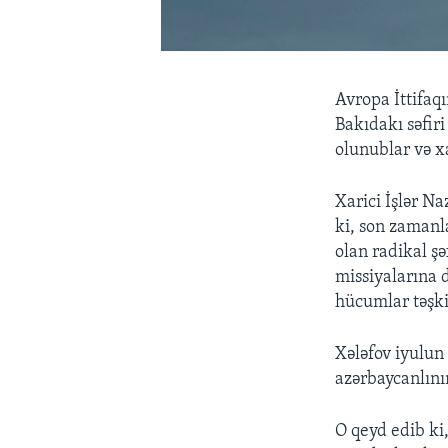
Avropa İttifaq
Bakıdakı səfiri
olunublar və xa
Xarici İşlər N
ki, son zamanl
olan radikal ş
missiyalarına 
hücumlar təşki
Xələfov iyulun
azərbaycanlının
O qeyd edib ki