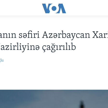
anın səfiri Azərbaycan Xar
azirliyinə çağırılıb
ğlu