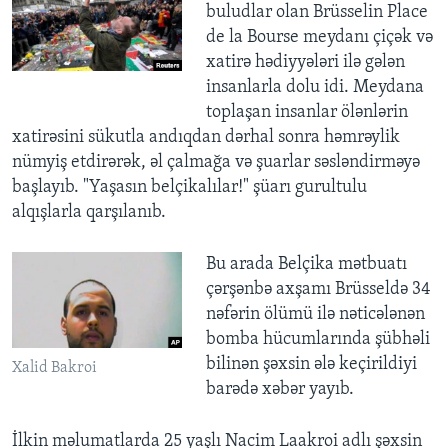
buludlar olan Brüsselin Place
de la Bourse meydanı çiçək və
xatirə hədiyyələri ilə gələn
insanlarla dolu idi. Meydana
toplaşan insanlar ölənlərin
xatirəsini sükutla andıqdan dərhal sonra həmrəylik
nümyiş etdirərək, əl çalmağa və şuarlar səsləndirməyə
başlayıb. "Yaşasın belçikalılar!" şüarı gurultulu
alqışlarla qarşılanıb.
​Bu arada Belçika mətbuatı
çərşənbə axşamı Brüsseldə 34
nəfərin ölümü ilə nəticələnən
bomba hücumlarında şübhəli
bilinən şəxsin ələ keçirildiyi
Xalid Bakroi
barədə xəbər yayıb.
İlkin məlumatlarda 25 yaşlı Nacim Laakroi adlı şəxsin