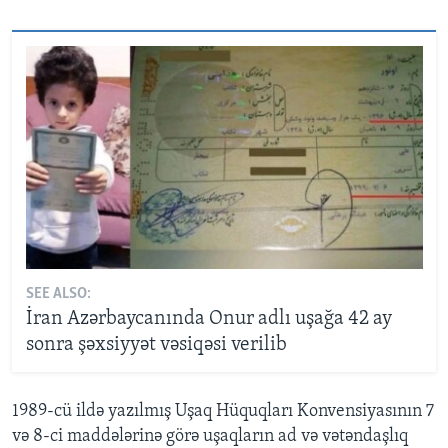
SEE ALSO:
İran Azərbaycanında Onur adlı uşağa 42 ay
sonra şəxsiyyət vəsiqəsi verilib
1989-cü ildə yazılmış Uşaq Hüquqları Konvensiyasının 7
və 8-ci maddələrinə görə uşaqların ad və vətəndaşlıq