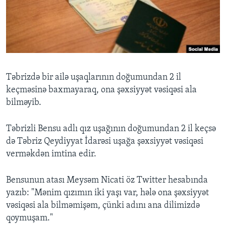
BIZI IZLƏYIN
Dillər
Təbrizdə bir ailə uşaqlarının doğumundan 2 il
keçməsinə baxmayaraq, ona şəxsiyyət vəsiqəsi ala
bilməyib.
Təbrizli Bensu adlı qız uşağının doğumundan 2 il keçsə
də Təbriz Qeydiyyat İdarəsi uşağa şəxsiyyət vəsiqəsi
verməkdən imtina edir.
Bensunun atası Meysəm Nicati öz Twitter hesabında
yazıb: "Mənim qızımın iki yaşı var, hələ ona şəxsiyyət
vəsiqəsi ala bilməmişəm, çünki adını ana dilimizdə
qoymuşam."