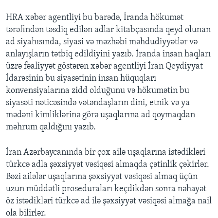
HRA xəbər agentliyi bu barədə, İranda hökumət
tərəfindən təsdiq edilən adlar kitabçasında qeyd olunan
ad siyahısında, siyasi və məzhəbi məhdudiyyətlər və
anlayışların tətbiq edildiyini yazıb. İranda insan haqları
üzrə fəaliyyət göstərən xəbər agentliyi İran Qeydiyyat
İdarəsinin bu siyasətinin insan hüquqları
konvensiyalarına zidd olduğunu və hökumətin bu
siyasəti nəticəsində vətəndaşların dini, etnik və ya
mədəni kimliklərinə görə uşaqlarına ad qoymaqdan
məhrum qaldığını yazıb.
İran Azərbaycanında bir çox ailə uşaqlarına istədikləri
türkcə adla şəxsiyyət vəsiqəsi almaqda çətinlik çəkirlər.
Bəzi ailələr uşaqlarına şəxsiyyət vəsiqəsi almaq üçün
uzun müddətli proseduraları keçdikdən sonra nəhayət
öz istədikləri türkcə ad ilə şəxsiyyət vəsiqəsi almağa nail
ola bilirlər.