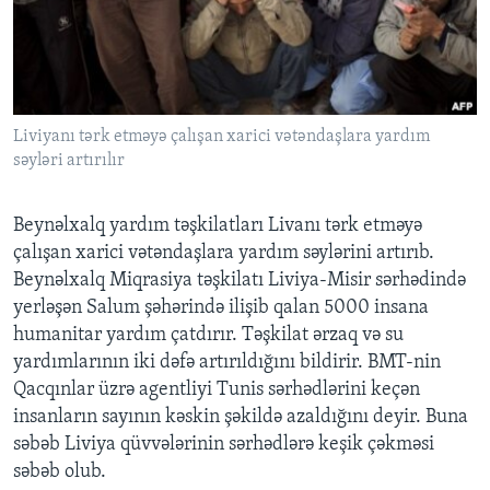
BIZI IZLƏYIN
Liviyanı tərk etməyə çalışan xarici vətəndaşlara yardım
Dillər
səyləri artırılır
Beynəlxalq yardım təşkilatları Livanı tərk etməyə
çalışan xarici vətəndaşlara yardım səylərini artırıb.
Beynəlxalq Miqrasiya təşkilatı Liviya-Misir sərhədində
yerləşən Salum şəhərində ilişib qalan 5000 insana
humanitar yardım çatdırır. Təşkilat ərzaq və su
yardımlarının iki dəfə artırıldığını bildirir. BMT-nin
Qacqınlar üzrə agentliyi Tunis sərhədlərini keçən
insanların sayının kəskin şəkildə azaldığını deyir. Buna
səbəb Liviya qüvvələrinin sərhədlərə keşik çəkməsi
səbəb olub.