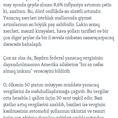
may ayında qeydə alınan 8,6% inflyasiya artımını çətin
ki, azaltsın. Bu, dörd onillikdə ən sürətli artımdır.
Yanacaq xərcləri istehlak mallarında qiymət
artımlarının ən böyük pay sahibidir. Lakin ərzaq
xərcləri, mənzil kirayələri, hava yolları tarifləri və bir
çox digər şeylər də bir il əvvələ nisbətən nəzərəçarpacaq
dərəcədə bahalaşıb.
Çox az olsa da, Bayden federal yanacaq vergisinin
dayandırılmasının Amerika ailələrinə "bir az nəfəs
almaq imkanı" verəcəyini bildirib.
O, ölkənin 50 ştatını müəyyən müddətə yanacaq
vergilərini də məhdudlaşdırmağa çağırıb. Bu vergilər
orta hesabla 1 qallon üçün 30 sent təşkil edir. Bəzi
ştatlar artıq vergilərini azaldıb, bəziləri isə verginin
kəsilməsinin avtomobil yollarının tikintisi və təmiri