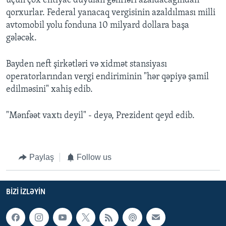
üçün çox ehtiyac duyulan gəlirləri azaldacağından
qorxurlar. Federal yanacaq vergisinin azaldılması milli
avtomobil yolu fonduna 10 milyard dollara başa
gələcək.
Bayden neft şirkətləri və xidmət stansiyası
operatorlarından vergi endiriminin "hər qəpiyə şamil
edilməsini" xahiş edib.
"Mənfəət vaxtı deyil" - deyə, Prezident qeyd edib.
Paylaş
Follow us
BIZI IZLƏYIN