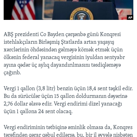
BIZI IZLƏYIN
ABŞ prezidenti Co Bayden çərşənbə günü Konqresi
istehlakçıların Birləşmiş Ştatlarda artan yaşayış
Dillər
xərclərinin öhdəsindən gəlməyə kömək etmək üçün
ölkənin federal yanacaq vergisinin iyuldan sentyabr
ayına qədər üç aylıq dayandırılmasını təsdiqləməyə
çağırıb.
Vergi 1 qallon (3,8 litr) benzin üçün 18,4 sent təşkil edir.
Bu da sürücülər üçün 15 qallon doldurmanın dəyərinə
2,76 dollar əlavə edir. Vergi endirimi dizel yanacağı
üçün 1 qallona 24 sent olacaq.
Vergi endiriminin tətbiqinə əminlik olmasa da, Konqres
tərəfindən qərar qəbul edilərsə, bu, bir il əvvələ nisbətən