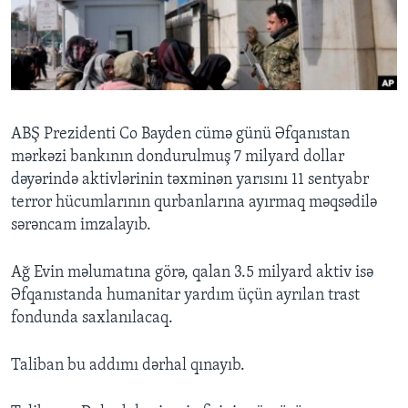
BIZI IZLƏYIN
Dillər
ABŞ Prezidenti Co Bayden cümə günü Əfqanıstan
mərkəzi bankının dondurulmuş 7 milyard dollar
dəyərində aktivlərinin təxminən yarısını 11 sentyabr
terror hücumlarının qurbanlarına ayırmaq məqsədilə
sərəncam imzalayıb.
Ağ Evin məlumatına görə, qalan 3.5 milyard aktiv isə
Əfqanıstanda humanitar yardım üçün ayrılan trast
fondunda saxlanılacaq.
Taliban bu addımı dərhal qınayıb.