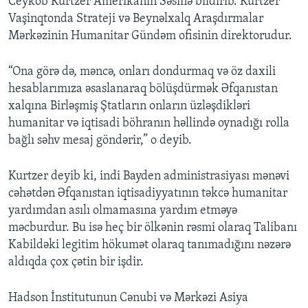
Ceykob Kurtzer Amerikanın Səsinə bildirib. Kurtzer
Vaşinqtonda Strateji və Beynəlxalq Araşdırmalar
Mərkəzinin Humanitar Gündəm ofisinin direktorudur.
“Ona görə də, məncə, onları dondurmaq və öz daxili
hesablarımıza əsaslanaraq bölüşdürmək Əfqanıstan
xalqına Birləşmiş Ştatların onların üzləşdikləri
humanitar və iqtisadi böhranın həllində oynadığı rolla
bağlı səhv mesaj göndərir,” o deyib.
Kurtzer deyib ki, indi Bayden administrasiyası mənəvi
cəhətdən Əfqanıstan iqtisadiyyatının təkcə humanitar
yardımdan asılı olmamasına yardım etməyə
məcburdur. Bu isə heç bir ölkənin rəsmi olaraq Talibanı
Kabildəki legitim hökumət olaraq tanımadığını nəzərə
aldıqda çox çətin bir işdir.
Hadson İnstitutunun Cənubi və Mərkəzi Asiya