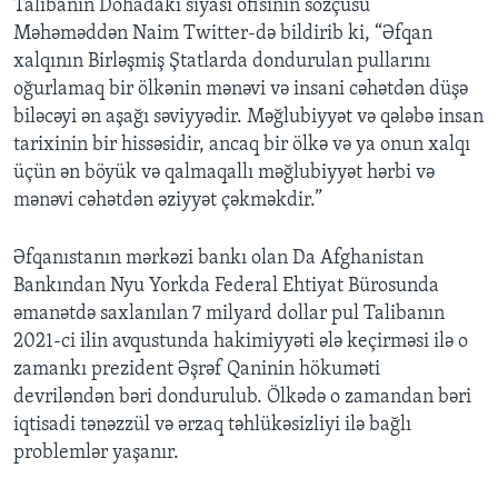
Talibanın Dohadakı siyasi ofisinin sözçüsü
Məhəməddən Naim Twitter-də bildirib ki, “Əfqan
xalqının Birləşmiş Ştatlarda dondurulan pullarını
oğurlamaq bir ölkənin mənəvi və insani cəhətdən düşə
biləcəyi ən aşağı səviyyədir. Məğlubiyyət və qələbə insan
tarixinin bir hissəsidir, ancaq bir ölkə və ya onun xalqı
üçün ən böyük və qalmaqallı məğlubiyyət hərbi və
mənəvi cəhətdən əziyyət çəkməkdir.”
Əfqanıstanın mərkəzi bankı olan Da Afghanistan
Bankından Nyu Yorkda Federal Ehtiyat Bürosunda
əmanətdə saxlanılan 7 milyard dollar pul Talibanın
2021-ci ilin avqustunda hakimiyyəti ələ keçirməsi ilə o
zamankı prezident Əşrəf Qaninin hökuməti
devriləndən bəri dondurulub. Ölkədə o zamandan bəri
iqtisadi tənəzzül və ərzaq təhlükəsizliyi ilə bağlı
problemlər yaşanır.