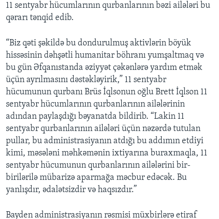
11 sentyabr hücumlarının qurbanlarının bəzi ailələri bu
qərarı tənqid edib.
“Biz qəti şəkildə bu dondurulmuş aktivlərin böyük
hissəsinin dəhşətli humanitar böhranı yumşaltmaq və
bu gün Əfqanıstanda əziyyət çəkənlərə yardım etmək
üçün ayrılmasını dəstəkləyirik,” 11 sentyabr
hücumunun qurbanı Brüs İqlsonun oğlu Brett İqlson 11
sentyabr hücumlarının qurbanlarının ailələrinin
adından paylaşdığı bəyanatda bildirib. “Lakin 11
sentyabr qurbanlarının ailələri üçün nəzərdə tutulan
pullar, bu administrasiyanın atdığı bu addımın etdiyi
kimi, məsələni məhkəmənin ixtiyarına buraxmaqla, 11
sentyabr hücumunun qurbanlarının ailələrini bir-
birilərilə mübarizə aparmağa məcbur edəcək. Bu
yanlışdır, ədalətsizdir və haqsızdır.”
Bayden administrasiyanın rəsmisi müxbirlərə etiraf