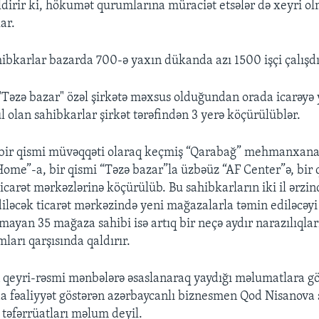
ldirir ki, hökumət qurumlarına müraciət etsələr də xeyri o
ar.
hibkarlar bazarda 700-ə yaxın dükanda azı 1500 işçi çalışdı
 "Təzə bazar" özəl şirkətə məxsus olduğundan orada icarəyə
l olan sahibkarlar şirkət tərəfindən 3 yerə köçürülüblər.
 bir qismi müvəqqəti olaraq keçmiş “Qarabağ” mehmanxana
Home”-a, bir qismi “Təzə bazar”la üzbəüz “AF Center”ə, bir 
icarət mərkəzlərinə köçürülüb. Bu sahibkarların iki il ərzi
iləcək ticarət mərkəzində yeni mağazalarla təmin ediləcəyi b
şmayan 35 mağaza sahibi isə artıq bir neçə aydır narazılıqla
arı qarşısında qaldırır.
 qeyri-rəsmi mənbələrə əsaslanaraq yaydığı məlumatlara gö
a fəaliyyət göstərən azərbaycanlı biznesmen Qod Nisanova s
təfərrüatları məlum deyil.