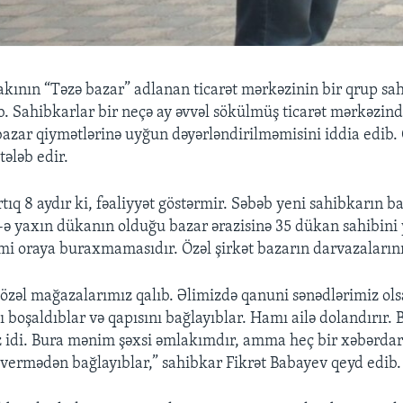
kının “Təzə bazar” adlanan ticarət mərkəzinin bir qrup sah
ib. Sahibkarlar bir neçə ay əvvəl sökülmüş ticarət mərkəzin
bazar qiymətlərinə uyğun dəyərləndirilməmisini iddia edib. 
ələb edir.
tıq 8 aydır ki, fəaliyyət göstərmir. Səbəb yeni sahibkarın ba
-ə yaxın dükanın olduğu bazar ərazisinə 35 dükan sahibini 
mi oraya buraxmamasıdır. Özəl şirkət bazarın darvazalarını
özəl mağazalarımız qalıb. Əlimizdə qanuni sənədlərimiz ols
 boşaldıblar və qapısını bağlayıblar. Hamı ailə dolandırır.
 idi. Bura mənim şəxsi əmlakımdır, amma heç bir xəbərdar
ermədən bağlayıblar,” sahibkar Fikrət Babayev qeyd edib.