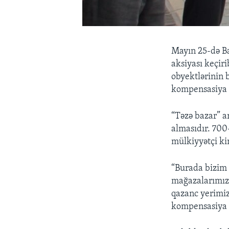
Mayın 25-də Ba
aksiyası keçir
obyektlərinin 
kompensasiya t
“Təzə bazar” ar
almasıdır. 700
mülkiyyətçi ki
“Burada bizim 
mağazalarımızı
qazanc yerimiz
kompensasiya v