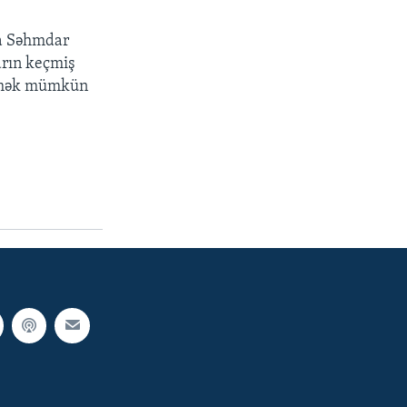
nra Səhmdar
arın keçmiş
etmək mümkün