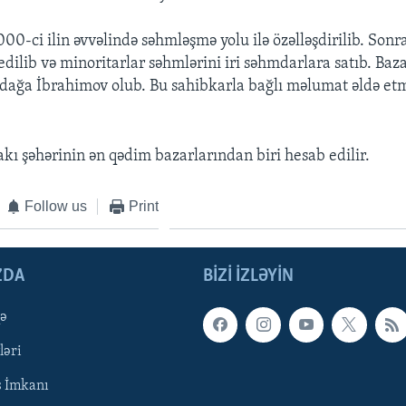
000-ci ilin əvvəlində səhmləşmə yolu ilə özəlləşdirilib. So
edilib və minoritarlar səhmlərini iri səhmdarlara satıb. Baz
ağa İbrahimov olub. Bu sahibkarla bağlı məlumat əldə 
akı şəhərinin ən qədim bazarlarından biri hesab edilir.
Follow us
Print
ZDA
BIZI IZLƏYIN
qə
ləri
ş İmkanı