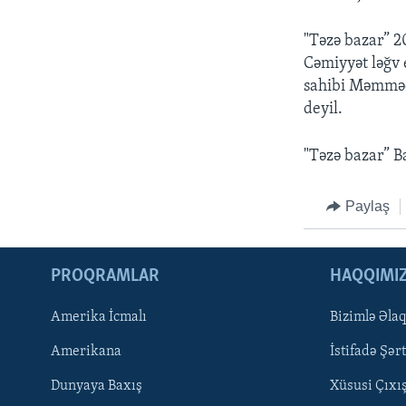
"Təzə bazar” 2
Cəmiyyət ləğv 
sahibi Məmməd
deyil.
"Təzə bazar” B
Paylaş
PROQRAMLAR
HAQQIMI
Amerika İcmalı
Bizimlə Əla
LEARNING ENGLISH
Amerikana
İstifadə Şərt
BIZI IZLƏYIN
Dunyaya Baxış
Xüsusi Çıxı