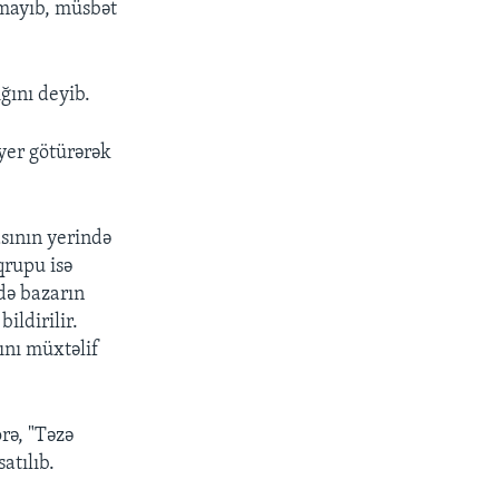
lmayıb, müsbət
ğını deyib.
 yer götürərək
sının yerində
qrupu isə
ndə bazarın
ildirilir.
rını müxtəlif
rə, "Təzə
atılıb.