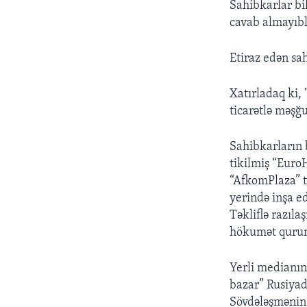
Sahibkarlar bi
cavab almayıbl
Etiraz edən sa
Xatırladaq ki,
ticarətlə məşğu
Sahibkarların
tikilmiş “Euro
“AfkomPlaza” t
yerində inşa ed
Təkliflə razıla
hökumət quruml
Yerli medianın
bazar” Rusiyad
Sövdələşmənin 