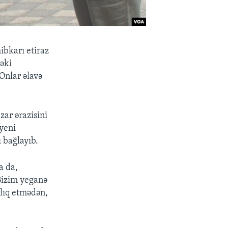
ibkarı etiraz
dəki
Onlar əlavə
zar ərazisini
yeni
 bağlayıb.
a da,
 Bizim yeganə
lıq etmədən,