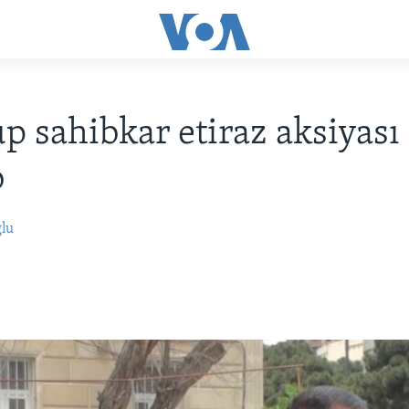
up sahibkar etiraz aksiyası
b
ğlu