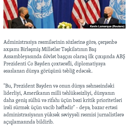
BIZI IZLƏYIN
Dillər
Administrasiya rəsmilərinin sözlərinə görə, çərşənbə
axşamı Birləşmiş Millətlər Təşkilatının Baş
Assambleyasında dövlət başçısı olaraq ilk çıxışında ABŞ
Prezidenti Co Bayden çoxtərəfli, diplomatiyaya
əsaslanan dünya görüşünü təbliğ edəcək.
"Bu, Prezident Bayden və onun dünya səhnəsindəki
liderliyi, Amerikanın milli təhlükəsizliyi, dünyanın
daha geniş sülhü və rifahı üçün bəzi kritik prioritetləri
irəli sürmək üçün vacib həftədir" - deyə, bazar ertəsi
administrasiyanın yüksək səviyyəli rəsmisi jurnalistlərə
açıqlamasında bildirib.