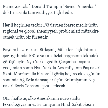
Bu mövqe sələfi Donald Trampın "Birinci Amerika "
doktrinası ilə tam ziddiyyət təşkil edir.
Hər il keçirilən tədbir 193 üzvdən ibarət məclis üçün
regional və qlobal əhəmiyyətli problemləri müzakirə
etmək üçün bir fürsətdir.
Bayden bazar ertəsi Birləşmiş Millətlər Təşkilatının
qərargahında 100-ə yaxın dövlət başçısının təkbətək
görüşü üçün Nyu Yorka gedib. Çərşənbə axşamı
çıxışından sonra Nyu-Yorkda Avstraliyanın Baş naziri
Skott Morrison ilə birtərəfli görüş keçirəcək və günün
sonunda Ağ Evdə danışıqlar üçün Britaniyanın Baş
naziri Boris Cohsonu qəbul edəcək.
Ötən həftə üç ölkə Amerikanın nüvə sualtı
texnologiyasını və Britaniyanın Hind-Sakit okean