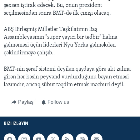
şəxsən iştirak edəcək. Bu, onun prezident
seçilməsindən sonra BMT-də ilk çıxışı olacaq.
ABŞ Birləşmiş Millətlər Təşkilatının Baş
Assambleyasının "super yayıcı bir tədbir" halına
gəlməməsi üçün liderləri Nyu Yorka gəlməkdən
çəkindirməyə çalışıb.
BMT-nin şərəf sistemi deyilən qaydaya görə akt zalına
girən hər kəsin peyvənd vurdurduğunu bəyan etməsi
lazımdır, ancaq sübut təqdim etmək məcburi deyil.
Paylaş
Follow us
BIZI IZLƏYIN