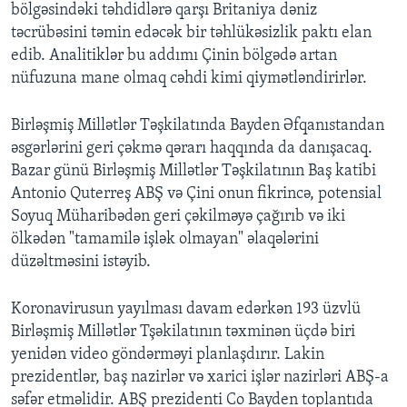
bölgəsindəki təhdidlərə qarşı Britaniya dəniz
təcrübəsini təmin edəcək bir təhlükəsizlik paktı elan
edib. Analitiklər bu addımı Çinin bölgədə artan
nüfuzuna mane olmaq cəhdi kimi qiymətləndirirlər.
Birləşmiş Millətlər Təşkilatında Bayden Əfqanıstandan
əsgərlərini geri çəkmə qərarı haqqında da danışacaq.
Bazar günü Birləşmiş Millətlər Təşkilatının Baş katibi
Antonio Quterreş ABŞ və Çini onun fikrincə, potensial
Soyuq Müharibədən geri çəkilməyə çağırıb və iki
ölkədən "tamamilə işlək olmayan" əlaqələrini
düzəltməsini istəyib.
Koronavirusun yayılması davam edərkən 193 üzvlü
Birləşmiş Millətlər Tşəkilatının təxminən üçdə biri
yenidən video göndərməyi planlaşdırır. Lakin
prezidentlər, baş nazirlər və xarici işlər nazirləri ABŞ-a
səfər etməlidir. ABŞ prezidenti Co Bayden toplantıda