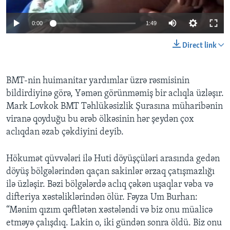
0:00
1:49
BIZI IZLƏYIN
Direct link
Dillər
BMT-nin huimanitar yardımlar üzrə rəsmisinin
bildirdiyinə görə, Yəmən görünməmiş bir aclıqla üzləşır.
Mark Lovkok BMT Təhlükəsizlik Şurasına müharibənin
viranə qoyduğu bu ərəb ölkəsinin hər şeydən çox
aclıqdan əzab çəkdiyini deyib.
Hökumət qüvvələri ilə Huti döyüşçüləri arasında gedən
döyüş bölgələrindən qaçan sakinlər ərzaq çatışmazlığı
ilə üzləşir. Bəzi bölgələrdə aclıq çəkən uşaqlar vəba və
difteriya xəstəliklərindən ölür. Fəyza Um Burhan:
“Mənim qızım qəftlətən xəstələndi və biz onu müalicə
etməyə çalışdıq. Lakin o, iki gündən sonra öldü. Biz onu