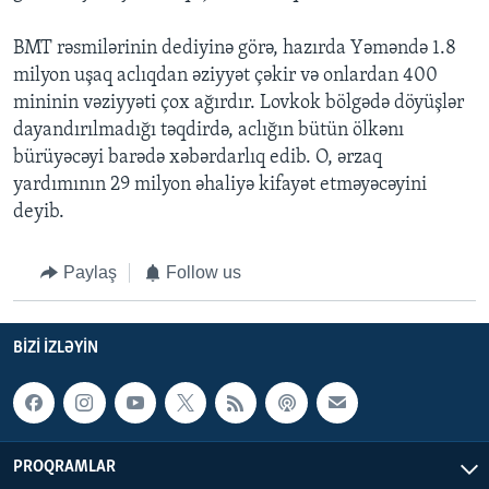
BMT rəsmilərinin dediyinə görə, hazırda Yəməndə 1.8
milyon uşaq aclıqdan əziyyət çəkir və onlardan 400
mininin vəziyyəti çox ağırdır. Lovkok bölgədə döyüşlər
dayandırılmadığı təqdirdə, aclığın bütün ölkənı
bürüyəcəyi barədə xəbərdarlıq edib. O, ərzaq
yardımının 29 milyon əhaliyə kifayət etməyəcəyini
deyib.
Paylaş
Follow us
BIZI IZLƏYIN
PROQRAMLAR