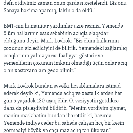
dəfn etdiyimiz zaman onun qardaşı xəstələndi. Biz onu
Sənaya həkimə apardıq, lakin o da öldü.”
BMT-nin humanitar yardımlar üzrə rəsmisi Yəməndə
ölüm hallarının əsas səbəbinin aclıqla əlaqədar
olduğunu deyir. Mark Lovkok: “Biz ölüm hallarının
çoxunun gizlədildiyini də bilirik. Yəməndəki sağlamlıq
ocaqlarının yalnız yarısı fəaliyyət göstərir və
yəmənlilərin çoxunun imkanı olmadığı üçün onlar açıq
olan xəstəxanalara gedə bilmir.”
Mark Lovkok bundan əvvəlki hesablamalara istinad
edərək deyib ki, Yəməndə aclıq və xəstəliklərdən hər
gün 5 yaşadək 130 uşaq ölür. O, vəziyyətin getdikcə
daha da pisləşdiyini bildirib. “Mənim verdiyim qiymət,
mənim məsləhətim bundan ibarətdir ki, hazırda
Yəməndə indiyə qədər bu sahədə çalışan heç bir kəsin
görmədiyi böyük və qaçılmaz aclıq təhlükə var.”