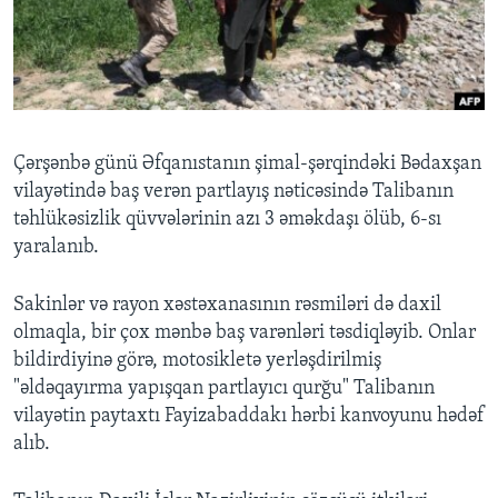
BIZI IZLƏYIN
Dillər
Çərşənbə günü Əfqanıstanın şimal-şərqindəki Bədaxşan
vilayətində baş verən partlayış nəticəsində Talibanın
təhlükəsizlik qüvvələrinin azı 3 əməkdaşı ölüb, 6-sı
yaralanıb.
Sakinlər və rayon xəstəxanasının rəsmiləri də daxil
olmaqla, bir çox mənbə baş varənləri təsdiqləyib. Onlar
bildirdiyinə görə, motosikletə yerləşdirilmiş
"əldəqayırma yapışqan partlayıcı qurğu" Talibanın
vilayətin paytaxtı Fayizabaddakı hərbi kanvoyunu hədəf
alıb.