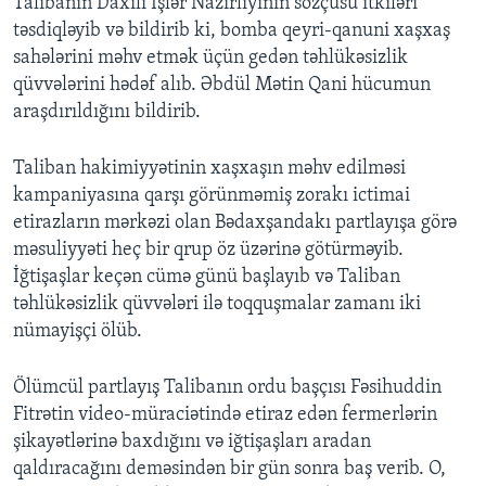
Talibanın Daxili İşlər Nazirliyinin sözçüsü itkiləri
təsdiqləyib və bildirib ki, bomba qeyri-qanuni xaşxaş
sahələrini məhv etmək üçün gedən təhlükəsizlik
qüvvələrini hədəf alıb. Əbdül Mətin Qani hücumun
araşdırıldığını bildirib.
Taliban hakimiyyətinin xaşxaşın məhv edilməsi
kampaniyasına qarşı görünməmiş zorakı ictimai
etirazların mərkəzi olan Bədaxşandakı partlayışa görə
məsuliyyəti heç bir qrup öz üzərinə götürməyib.
İğtişaşlar keçən cümə günü başlayıb və Taliban
təhlükəsizlik qüvvələri ilə toqquşmalar zamanı iki
nümayişçi ölüb.
Ölümcül partlayış Talibanın ordu başçısı Fəsihuddin
Fitrətin video-müraciətində etiraz edən fermerlərin
şikayətlərinə baxdığını və iğtişaşları aradan
qaldıracağını deməsindən bir gün sonra baş verib. O,