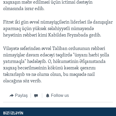
xaşxaşın məhv edilməsi üçün ictimai dəstəyin
olmasında israr edib.
Fitrət iki gün əvvəl nümayişçilərin liderləri ilə danışıqlar
aparmaq üçün yüksək səlahiyyətli nümayəndə
heyətinin rəhbəri kimi Kabildən Feyzabada gedib.
Vilayətə səfərindən əvvəl Taliban ordusunun rəhbəri
nümayişlər davam edəcəyi təqdirdə "üsyanı hərbi yolla
yatırmaqla" hədələyib. O, hökumətinin Əfqanıstanda
xaşxaş becərilməsinin kökünü kəsmək qərarını
təkrarlayıb və nə olursa olsun, bu məqsədə nail
olacağına söz verib.
Paylaş
Follow us
BIZI IZLƏYIN