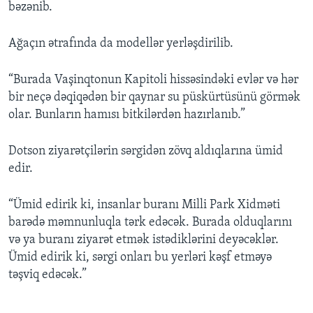
bəzənib.
Ağaçın ətrafında da modellər yerləşdirilib.
“Burada Vaşinqtonun Kapitoli hissəsindəki evlər və hər
bir neçə dəqiqədən bir qaynar su püskürtüsünü görmək
olar. Bunların hamısı bitkilərdən hazırlanıb.”
Dotson ziyarətçilərin sərgidən zövq aldıqlarına ümid
edir.
“Ümid edirik ki, insanlar buranı Milli Park Xidməti
barədə məmnunluqla tərk edəcək. Burada olduqlarını
və ya buranı ziyarət etmək istədiklərini deyəcəklər.
Ümid edirik ki, sərgi onları bu yerləri kəşf etməyə
təşviq edəcək.”