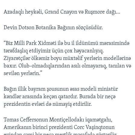
Azadaqlı heykəli, Grand Cnayon və Ruşmore dağı…
Devin Dotson Botanika Bağının sözçüsüdür.
“Biz Milli Park Xidməti ilə bu il ildünümü mərasimində
tərəfdaşlıq etdiyimiz üçün çox həyacanlıyıq.
Ziyarətçilər ölkəmiz boyu müxtəlif yerlərin modellərinə
baxır. Olub-olmadıqlarından asılı olmayaraq, tanılan və
sevilən yerlərin.”
Bağın illik bayram şousunun əsas modeli miniatür
kəndlər arasında keçən qatardır. Burada bir neçə
prezidentin evləri də nümayiş etdirilir.
Tomas Ceffersonun Montiçellodakı iqamətgahı,
Amerikanın birinci prezidenti Corc Vaşinqtonun