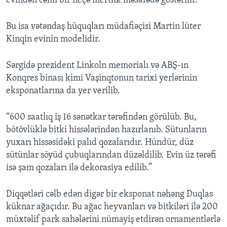
evindən cəmi bir neçə mertlik məsafədə göstərilir.
Bu isa vətəndaş hüquqları müdafiəçisi Martin lüter
Kinqin evinin modelidir.
Sərgidə prezident Linkoln memorialı və ABŞ-ın
Konqres binası kimi Vaşinqtonun tarixi yerlərinin
eksponatlarına da yer verilib.
“600 saatlıq iş 16 sənətkar tərəfindən görülüb. Bu,
bötövlüklə bitki hissələrindən hazırlanıb. Sütunların
yuxarı hissəsidəki palıd qozalarıdır. Hündür, düz
sütünlar söyüd çubuqlarından düzəldilib. Evin üz tərəfi
isə şam qozaları ilə dekorasiya edilib.”
Diqqətləri cəlb edən digər bir eksponat nəhəng Duqlas
küknar ağaçıdır. Bu ağac heyvanları və bitkiləri ilə 200
müxtəlif park sahələrini nümayiş etdirən ornamentlərlə