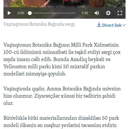
0:00
2:25
BIZI IZLƏYIN
Vaşinqtonun Botanika Bağında sərgi
Direct link
Dillər
Vaşinqtonun Botanika Bağının Milli Park Xidmətinin
100-cü ildönümü münasibəti ilə təşkil etdiyi sərgi çox
sayda insanı cəlb edib. Burada Azadlıq heykəli və
Yellouston milli parkı kimi 50 müxtəlif parkın
modelləri nümayişə qoyulub.
Vaşinqtonda qışdır. Amma Botanika Bağında mövsüm
hiss olunmur. Ziyarətçilər xüsusi bir tədbirin şahidi
olur.
Bütövlüklə bitki materiallarından düzəldilən 50 park
modeli ölkənin ən məşhur yerlərini təcəssüm etdirir.