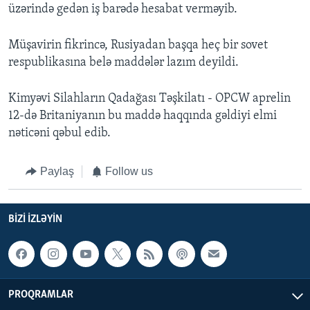
üzərində gedən iş barədə hesabat verməyib.
Müşavirin fikrincə, Rusiyadan başqa heç bir sovet
respublikasına belə maddələr lazım deyildi.
Kimyəvi Silahların Qadağası Təşkilatı - OPCW aprelin
12-də Britaniyanın bu maddə haqqında gəldiyi elmi
nəticəni qəbul edib.
Paylaş
Follow us
BIZI IZLƏYIN
PROQRAMLAR