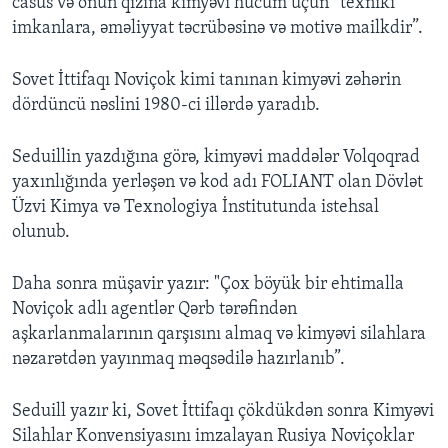
casus və onun qızına kimyəvi hücum üçün “texniki
imkanlara, əməliyyat təcrübəsinə və motivə mailkdir”.
Sovet İttifaqı Noviçok kimi tanınan kimyəvi zəhərin
dördüncü nəslini 1980-ci illərdə yaradıb.
Seduillin yazdığına görə, kimyəvi maddələr Volqoqrad
yaxınlığında yerləşən və kod adı FOLIANT olan Dövlət
Üzvi Kimya və Texnologiya İnstitutunda istehsal
olunub.
Daha sonra müşavir yazır: "Çox böyük bir ehtimalla
Noviçok adlı agentlər Qərb tərəfindən
aşkarlanmalarının qarşısını almaq və kimyəvi silahlara
nəzarətdən yayınmaq məqsədilə hazırlanıb”.
Seduill yazır ki, Sovet İttifaqı çökdükdən sonra Kimyəvi
Silahlar Konvensiyasını imzalayan Rusiya Noviçoklar