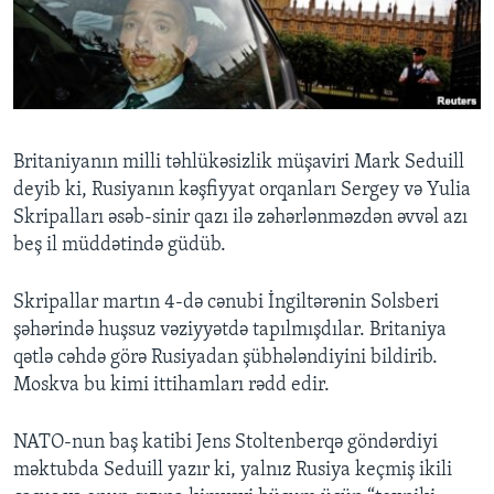
BIZI IZLƏYIN
Dillər
Britaniyanın milli təhlükəsizlik müşaviri Mark Seduill
deyib ki, Rusiyanın kəşfiyyat orqanları Sergey və Yulia
Skripalları əsəb-sinir qazı ilə zəhərlənməzdən əvvəl azı
beş il müddətində güdüb.
Skripallar martın 4-də cənubi İngiltərənin Solsberi
şəhərində huşsuz vəziyyətdə tapılmışdılar. Britaniya
qətlə cəhdə görə Rusiyadan şübhələndiyini bildirib.
Moskva bu kimi ittihamları rədd edir.
NATO-nun baş katibi Jens Stoltenberqə göndərdiyi
məktubda Seduill yazır ki, yalnız Rusiya keçmiş ikili