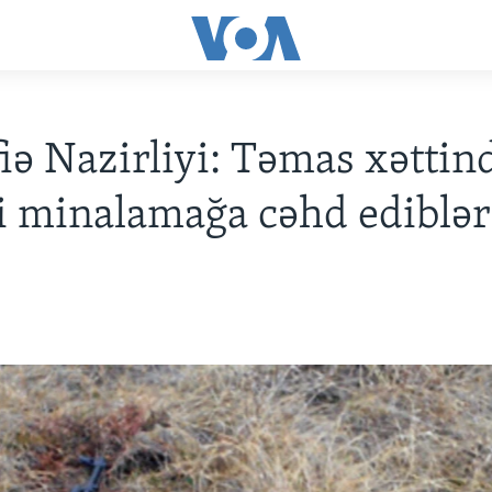
ə Nazirliyi: Təmas xəttin
i minalamağa cəhd ediblər