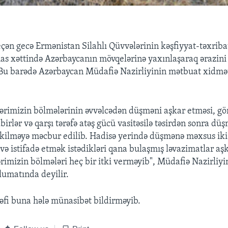
çən gecə Ermənistan Silahlı Qüvvələrinin kəşfiyyat-təxrib
as xəttində Azərbaycanın mövqelərinə yaxınlaşaraq ərazin
 Bu barədə Azərbaycan Müdafiə Nazirliyinin mətbuat xidm
lərimizin bölmələrinin əvvəlcədən düşməni aşkar etməsi, gö
birlər və qarşı tərəfə atəş gücü vasitəsilə təsirdən sonra düş
əkilməyə məcbur edilib. Hadisə yerində düşmənə məxsus iki
ə istifadə etmək istədikləri qana bulaşmış ləvazimatlar aş
ərimizin bölmələri heç bir itki verməyib", Müdafiə Nazirliy
umatında deyilir.
əfi buna hələ münasibət bildirməyib.