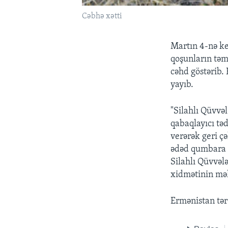
Cəbhə xətti
Martın 4-nə ke
qoşunların təm
cəhd göstərib.
yayıb.
"Silahlı Qüvvə
qabaqlayıcı təd
verərək geri ç
ədəd qumbara v
Silahlı Qüvvəl
xidmətinin məl
Ermənistan tər