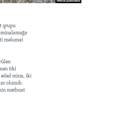
at qrupu
i minalamağa
əti məlumat
rülən
mən itki
 ədəd mina, iki
kar olunub.
inin mətbuat