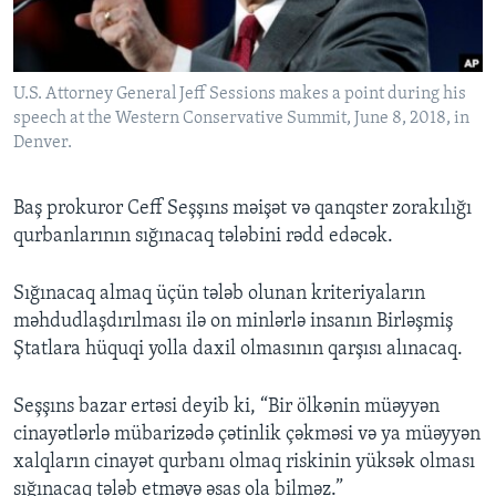
BIZI IZLƏYIN
U.S. Attorney General Jeff Sessions makes a point during his
speech at the Western Conservative Summit, June 8, 2018, in
Denver.
Dillər
Baş prokuror Ceff Seşşıns məişət və qanqster zorakılığı
qurbanlarının sığınacaq tələbini rədd edəcək.
Sığınacaq almaq üçün tələb olunan kriteriyaların
məhdudlaşdırılması ilə on minlərlə insanın Birləşmiş
Ştatlara hüquqi yolla daxil olmasının qarşısı alınacaq.
Seşşıns bazar ertəsi deyib ki, “Bir ölkənin müəyyən
cinayətlərlə mübarizədə çətinlik çəkməsi və ya müəyyən
xalqların cinayət qurbanı olmaq riskinin yüksək olması
sığınacaq tələb etməyə əsas ola bilməz.”