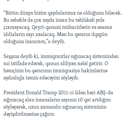
“Bütün dünya bizim qaydalarımız nə olduğunu biləcək.
Bu səbəblə də çox sayda insan bu təhlükəli yola
çıxmayacaq. Qeyri-qanuni mühacirlərin və əsassız
iddiaların sayı azalacaq. Mən bu qərarın dqzgün
olduğuna inanıram,”o deyib.
Seşşıns deyib ki, immiqrantlar sığınacaq sistemindən
sui istifadə edərək, qanun aliliyən xələl gətirir. O
həmçinin bu qərarının immiqrasiya hakimlərinə
aydınlıqla təmin edəcəyini söyləyib.
Prezident Donald Tramp 2011-ci ildən bəri ABŞ-da
sığınacaq alan insanaların sayının 10 qat artdığını
söyləyərək, uzun zamandır sığınacaq sisteminin
dəyişdirilməsinə çağırır.