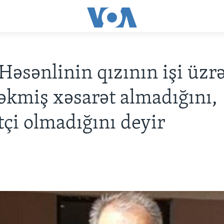
Həsənlinin qızının işi üzr
əkmiş xəsarət almadığını,
tçi olmadığını deyir