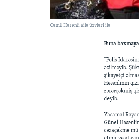
Cəmil Həsənli ailə üzvləri ilə
Buna baxmayara
“Polis Idarəsi
əzilməyib. Şük
şikayətçi olma
Həsənlinin qız
zərərçəkmiş qi
deyib.
Yasamal Rayon 
Günel Həsənlini
cəzaçəkmə müə
etmir və atasın