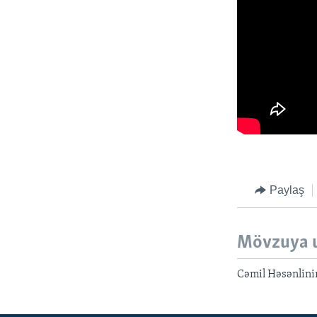
Paylaş
Mövzuya 
Cəmil Həsənlinin