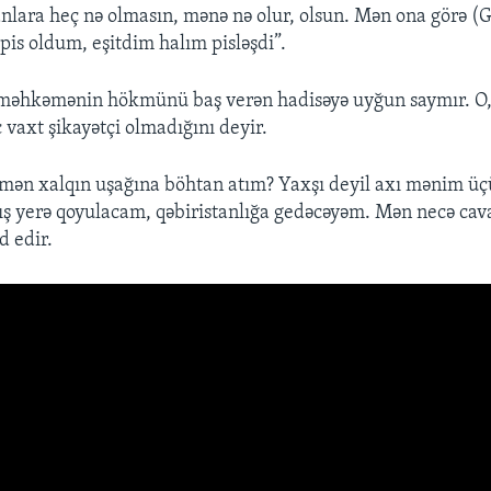
lara heç nə olmasın, mənə nə olur, olsun. Mən ona görə (G
pis oldum, eşitdim halım pisləşdi”.
n məhkəmənin hökmünü baş verən hadisəyə uyğun saymır. O
 vaxt şikayətçi olmadığını deyir.
 mən xalqın uşağına böhtan atım? Yaxşı deyil axı mənim üç
rış yerə qoyulacam, qəbiristanlığa gedəcəyəm. Mən necə ca
d edir.