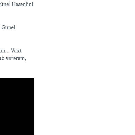
ünel Həsənlini
, Günel
ün... Vaxt
vab verərəm,