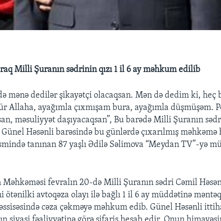
q Milli Şuranın sədrinin qızı 1 il 6 ay məhkum edilib
ndə mənə dedilər şikayətçi olacaqsan. Mən də dedim ki, heç 
ür Allaha, ayağımla çıxmışam bura, ayağımla düşmüşəm. Po
san, məsuliyyət daşıyacaqsan”, Bu barədə Milli Şuranın sədr
ı Günel Həsənli barəsində bu günlərdə çıxarılmış məhkəmə
smində tanınan 87 yaşlı Ədilə Səlimova “Meydan TV”-yə m
Məhkəməsi fevralın 20-də Milli Şuranın sədri Cəmil Həsənl
 ötənilki avtoqəza olayı ilə bağlı 1 il 6 ay müddətinə məntəq
ssisəsində cəza çəkməyə məhkum edib. Günel Həsənli ittih
ın siyasi fəaliyyətinə görə sifariş hesab edir. Onun himayəsi