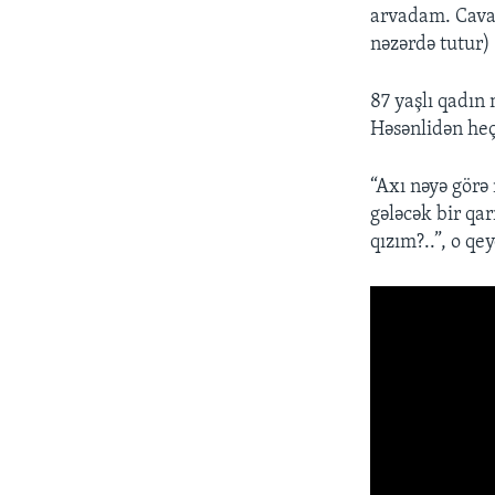
arvadam. Cavan
nəzərdə tutur) 
87 yaşlı qadı
Həsənlidən heç
“Axı nəyə görə
gələcək bir qa
qızım?..”, o qey