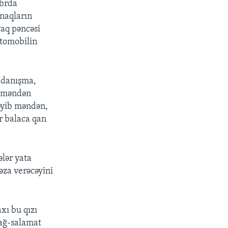
abrda
ynaqların
yaq pəncəsi
vtomobilin
n danışma,
, məndən
əyib məndən,
ir balaca qan
lər yata
əza verəcəyini
xı bu qızı
Sağ-salamat