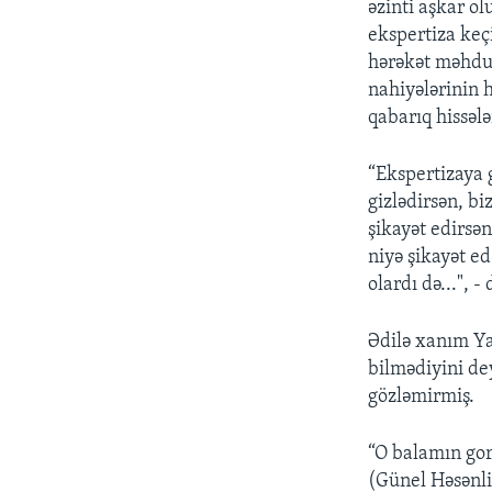
əzinti aşkar o
ekspertiza keçi
hərəkət məhdud
nahiyələrinin 
qabarıq hissələ
“Ekspertizaya 
gizlədirsən, b
şikayət edirs
niyə şikayət ed
olardı də...", -
Ədilə xanım Y
bilmədiyini de
gözləmirmiş.
“O balamın gor
(Günel Həsənli