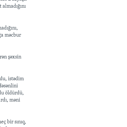
t almadığını
adığını,
ağa məcbur
rən şəxsin
rdu, istədim
əsənlini
du öldürdü,
ardı, məni
eç bir sınıq,