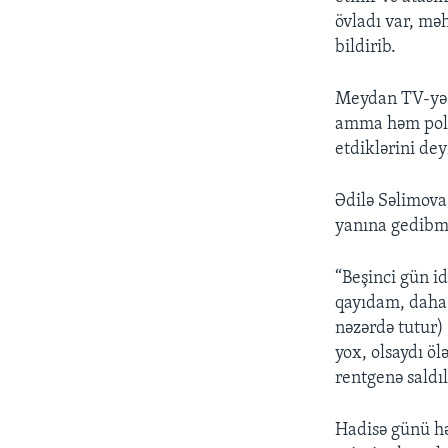
övladı var, mə
bildirib.
Meydan TV-yə 
amma həm poli
etdiklərini dey
Ədilə Səlimova
yanına gedibm
“Beşinci gün id
qayıdam, daha 
nəzərdə tutur)
yox, olsaydı ö
rentgenə saldıl
Hadisə günü hə