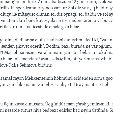
lunmadığını bildirib. Amma hadisədən 12 gün sonra, 2 okty
rilib. Ekspertizanın rəyində yazılır: Sol diz və aşıq baldır o
luğu ilə müşayiət olunan sol diz oynağı, sol baldır və sol a
hematomaları bərk küt əşyaların təsirindən törənib və bu a
ri ilə vurulma nəticəsində əmələ gələ bilər.
getdim, dedilər nə olub? Hadisəni danışdım, dedi ki, ”yala
iz səndən şikayət edərik". Dedim, bax, burada nə var oğlum
ən?! Mən ölməmişəm, yaralanmamışam, bir belə qan tökülm
ə bilərsiniz məndən?! Mən əzilsəydim, bir yerim sınsaydı, b
 deyə Ədilə Səlimova bildirir.
asamal rayon Məhkəməsinin hökmünü eşidəndən sonra gecə
yir. O, məhkəmənin Günel Həsənliyə 1 il 6 ay məntəqə tipli c
u üçün xəstə olmuşam. Üç gündür mən çörək yemirəm ki, a
ni nəzərdə tutur) niyə bədbəxt edirlər heç nəyin üstündə. 