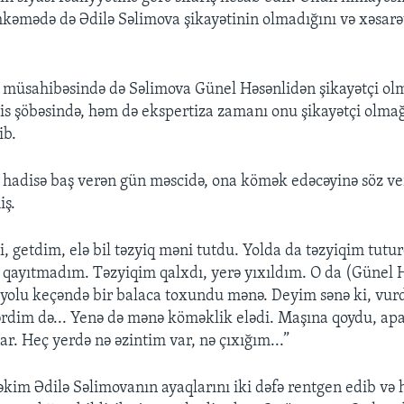
hkəmədə də Ədilə Səlimova şikayətinin olmadığını və xəsarə
müsahibəsində də Səlimova Günel Həsənlidən şikayətçi olm
s şöbəsində, həm də ekspertiza zamanı onu şikayətçi olm
ib.
 hadisə baş verən gün məscidə, ona kömək edəcəyinə söz ve
iş.
i, getdim, elə bil təzyiq məni tutdu. Yolda da təzyiqim tutu
qayıtmadım. Təzyiqim qalxdı, yerə yıxıldım. O da (Günel H
 yolu keçəndə bir balaca toxundu mənə. Deyim sənə ki, vur
lərdim də... Yenə də mənə köməklik elədi. Maşına qoydu, ap
ar. Heç yerdə nə əzintim var, nə çıxığım...”
kim Ədilə Səlimovanın ayaqlarını iki dəfə rentgen edib və h