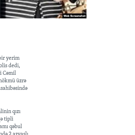
bir yerim
lis dedi,
i Cəmil
 hökmü üzrə
üsahibəsində
inin qızı
ə tipli
amı qəbul
ndə 2 azyaşlı