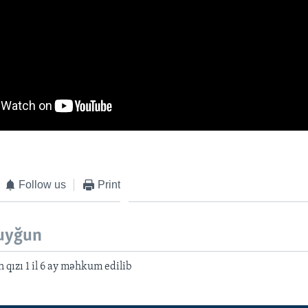
Follow us
Print
uyğun
 qızı 1 il 6 ay məhkum edilib