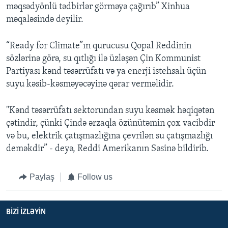
məqsədyönlü tədbirlər görməyə çağırıb” Xinhua
məqaləsində deyilir.
“Ready for Climate”ın qurucusu Qopal Reddinin
sözlərinə görə, su qıtlığı ilə üzləşən Çin Kommunist
Partiyası kənd təsərrüfatı və ya enerji istehsalı üçün
suyu kəsib-kəsməyəcəyinə qərar verməlidir.
"Kənd təsərrüfatı sektorundan suyu kəsmək həqiqətən
çətindir, çünki Çində ərzaqla özünütəmin çox vacibdir
və bu, elektrik çatışmazlığına çevrilən su çatışmazlığı
deməkdir” - deyə, Reddi Amerikanın Səsinə bildirib.
Paylaş
Follow us
BIZI IZLƏYIN