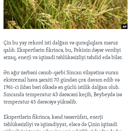
BIZI IZLƏYIN
Dillər
Çin bu yay rekord isti dalğası və quraqlıqlara məruz
qalıb. Ekspertlərin fikrincə, bu, Pekinin dəyər verdiyi
ərzaq, enerji və iqtisadi təhlükəsizliyi təhdid edə bilər.
Ən ağır zərbəni cənub-qərbi Sincan vilayətinə vuran
ekstremal hava şəraiti 70 gündən çox davam edib və
1961-ci ildən bəri ölkədə ən güclü istilik dalğası olub.
Sıncanda temperatur 43 dərəcəni keçib, Beybeydə isə
temperatur 45 dərəcəyə yüksəlib.
Ekspertlərin fikrincə, kənd təsərrüfatı, enerji
təhlükəsizliyi və iqtisadiyyat, eləcə də Çinin iqtisadi