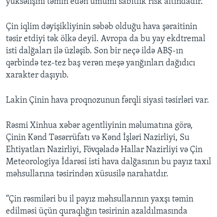
yüksəlişini təmin edən ümumi sabitlik risk altındadır.
Çin iqlim dəyişikliyinin səbəb olduğu hava şəraitinin
təsir etdiyi tək ölkə deyil. Avropa da bu yay ekdtremal
isti dalğaları ilə üzləşib. Son bir neçə ildə ABŞ-ın
qərbində tez-tez baş verən meşə yanğınları dağıdıcı
xarakter daşıyıb.
Lakin Çinin hava proqnozunun fərqli siyasi təsirləri var.
Rəsmi Xinhua xəbər agentliyinin məlumatına görə,
Çinin Kənd Təsərrüfatı və Kənd İşləri Nazirliyi, Su
Ehtiyatları Nazirliyi, Fövqəladə Hallar Nazirliyi və Çin
Meteorologiya İdarəsi isti hava dalğasının bu payız taxıl
məhsullarına təsirindən xüsusilə narahatdır.
“Çin rəsmiləri bu il payız məhsullarının yaxşı təmin
edilməsi üçün quraqlığın təsirinin azaldılmasında