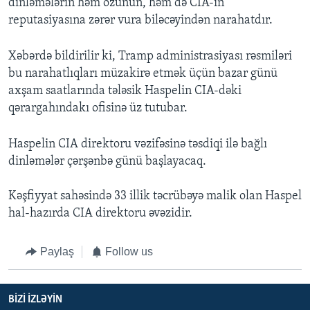
dinləmələrin həm özünün, həm də CIA-in
reputasiyasına zərər vura biləcəyindən narahatdır.
Xəbərdə bildirilir ki, Tramp administrasiyası rəsmiləri
bu narahatlıqları müzakirə etmək üçün bazar günü
axşam saatlarında tələsik Haspelin CIA-dəki
qərargahındakı ofisinə üz tutubar.
Haspelin CIA direktoru vəzifəsinə təsdiqi ilə bağlı
dinləmələr çərşənbə günü başlayacaq.
Kəşfiyyat sahəsində 33 illik təcrübəyə malik olan Haspel
hal-hazırda CIA direktoru əvəzidir.
Paylaş
Follow us
BIZI IZLƏYIN