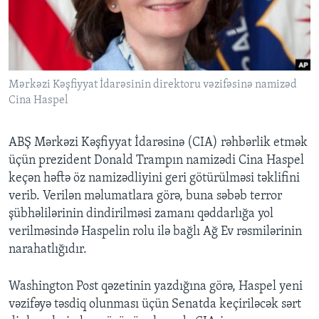
BIZI IZLƏYIN
Mərkəzi Kəşfiyyat İdarəsinin direktoru vəzifəsinə namizəd
Cina Haspel
Dillər
ABŞ Mərkəzi Kəşfiyyat İdarəsinə (CIA) rəhbərlik etmək
üçün prezident Donald Trampın namizədi Cina Haspel
keçən həftə öz namizədliyini geri götürülməsi təklifini
verib. Verilən məlumatlara görə, buna səbəb terror
şübhəlilərinin dindirilməsi zamanı qəddarlığa yol
verilməsində Haspelin rolu ilə bağlı Ağ Ev rəsmilərinin
narahatlığıdır.
Washington Post qəzetinin yazdığına görə, Haspel yeni
vəzifəyə təsdiq olunması üçün Senatda keçiriləcək sərt