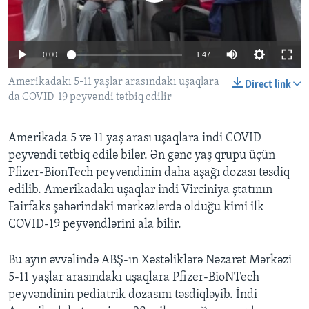
BIZI IZLƏYIN
0:00
1:47
Amerikadakı 5-11 yaşlar arasındakı uşaqlara
Direct link
da COVID-19 peyvəndi tətbiq edilir
Dillər
Amerikada 5 və 11 yaş arası uşaqlara indi COVID
peyvəndi tətbiq edilə bilər. Ən gənc yaş qrupu üçün
Pfizer-BionTech peyvəndinin daha aşağı dozası təsdiq
edilib. Amerikadakı uşaqlar indi Virciniya ştatının
Fairfaks şəhərindəki mərkəzlərdə olduğu kimi ilk
COVID-19 peyvəndlərini ala bilir.
Bu ayın əvvəlində ABŞ-ın Xəstəliklərə Nəzarət Mərkəzi
5-11 yaşlar arasındakı uşaqlara Pfizer-BioNTech
peyvəndinin pediatrik dozasını təsdiqləyib. İndi