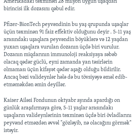
Amerikadakı təxminən 28 milyon uyğun uşaqdan
birincisi ilk dozasını qəbul edir.
Pfizer-BionTech peyvəndinin bu yaş qrupunda uşaqlar
üçün təxminən 91 faiz effektiv olduğunu deyir . 5-11 yaş
arasındakı uşaqlara peyvəndin böyüklərə və 12 yaşdan
yuxarı uşaqlara vurulan dozanın üçdə biri vurulur.
Dozanın miqdarının immunoloji reaksiyaya səbəb
olacaq qədər güclü, eyni zamanda yan təsirlərin
olmaması üçün kifayət qədər aşağı olduğu bildirilir.
Ancaq bəzi valideynlər hələ də bu tövsiyəyə əməl edib-
etməməkdən əmin deyillər.
Kaiser Ailəsi Fondunun oktyabr ayında apardığı on
günlük araşdırmaya görə, 5-11 yaşlar arasındakı
uşaqların valideynlərinin təxminən üçdə biri övladlarını
peyvənd etməzdən əvvəl "gözləyib, nə olacağını görmək"
istəyir.