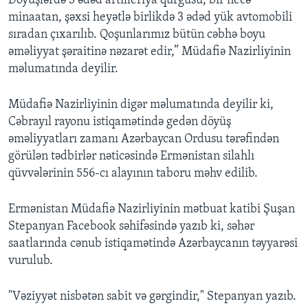
Döyüşlərdə 3 ədəd artilleriya qurğusu, bir necə
minaatan, şəxsi heyətlə birlikdə 3 ədəd yük avtomobili
sıradan çıxarılıb. Qoşunlarımız bütün cəbhə boyu
əməliyyat şəraitinə nəzarət edir,” Müdafiə Nazirliyinin
məlumatında deyilir.
Müdafiə Nazirliyinin digər məlumatında deyilir ki,
Cəbrayıl rayonu istiqamətində gedən döyüş
əməliyyatları zamanı Azərbaycan Ordusu tərəfindən
görülən tədbirlər nəticəsində Ermənistan silahlı
qüvvələrinin 556-cı alayının taboru məhv edilib.
Ermənistan Müdafiə Nazirliyinin mətbuat katibi Şuşan
Stepanyan Facebook səhifəsində yazıb ki, səhər
saatlarında cənub istiqamətində Azərbaycanın təyyarəsi
vurulub.
"Vəziyyət nisbətən sabit və gərgindir," Stepanyan yazıb.