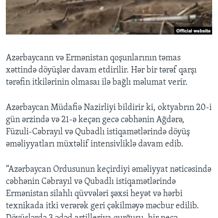
BIZI IZLƏYIN
Azərbaycann və Ermənistan qoşunlarının təmas
xəttində döyüşlər davam etdirilir. Hər bir tərəf qarşı
Dillər
tərəfin itkilərinin olmasaı ilə bağlı məlumat verir.
Azərbaycan Müdafiə Nazirliyi bildirir ki, oktyabrın 20-i
gün ərzində və 21-ə keçən gecə cəbhənin Ağdərə,
Füzuli-Cəbrayıl və Qubadlı istiqamətlərində döyüş
əməliyyatları müxtəlif intensivliklə davam edib.
“Azərbaycan Ordusunun keçirdiyi əməliyyat nəticəsində
cəbhənin Cəbrayıl və Qubadlı istiqamətlərində
Ermənistan silahlı qüvvələri şəxsi heyət və hərbi
texnikada itki verərək geri çəkilməyə məcbur edilib.