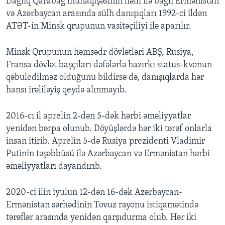
Dağlıq Qarabağ münaqişəsinin həlli ilə bağlı Ermənistan
və Azərbaycan arasında sülh danışıqları 1992-ci ildən
ATƏT-in Minsk qrupunun vasitəçiliyi ilə aparılır.
Minsk Qrupunun həmsədr dövlətləri ABŞ, Rusiya,
Fransa dövlət başçıları dəfələrlə hazırkı status-kvonun
qəbuledilməz olduğunu bildirsə də, danışıqlarda hər
hansı irəliləyiş qeydə alınmayıb.
2016-cı il aprelin 2-dən 5-dək hərbi əməliyyatlar
yenidən bərpa olunub. Döyüşlərdə hər iki tərəf onlarla
insan itirib. Aprelin 5-də Rusiya prezidenti Vladimir
Putinin təşəbbüsü ilə Azərbaycan və Ermənistan hərbi
əməliyyatları dayandırıb.
2020-ci ilin iyulun 12-dən 16-dək Azərbaycan-
Ermənistan sərhədinin Tovuz rayonu istiqamətində
tərəflər arasında yenidən qarşıdurma olub. Hər iki