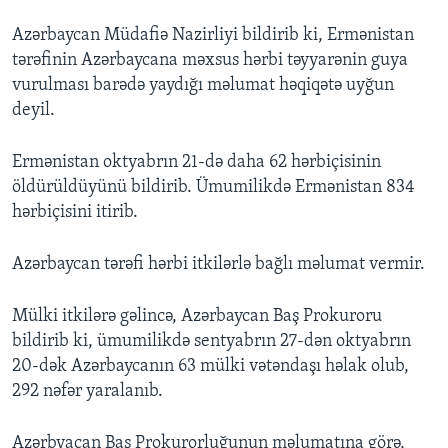
Azərbaycan Müdafiə Nazirliyi bildirib ki, Ermənistan
tərəfinin Azərbaycana məxsus hərbi təyyarənin guya
vurulması barədə yaydığı məlumat həqiqətə uyğun
deyil.
Ermənistan oktyabrın 21-də daha 62 hərbiçisinin
öldürüldüyünü bildirib. Ümumilikdə Ermənistan 834
hərbiçisini itirib.
Azərbaycan tərəfi hərbi itkilərlə bağlı məlumat vermir.
Mülki itkilərə gəlincə, Azərbaycan Baş Prokuroru
bildirib ki, ümumilikdə sentyabrın 27-dən oktyabrın
20-dək Azərbaycanın 63 mülki vətəndaşı həlak olub,
292 nəfər yaralanıb.
Azərbyacan Baş Prokurorluğunun məlumatına görə,