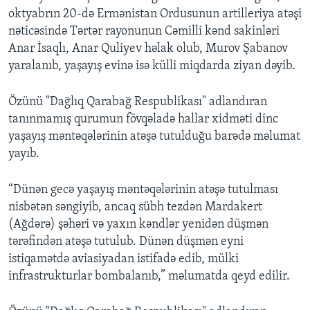
oktyabrın 20-də Ermənistan Ordusunun artilleriya atəşi
nəticəsində Tərtər rayonunun Cəmilli kənd sakinləri
Anar İsaqlı, Anar Quliyev həlak olub, Murov Şabanov
yaralanıb, yaşayış evinə isə külli miqdarda ziyan dəyib.
Özünü "Dağlıq Qarabağ Respublikası" adlandıran
tanınmamış qurumun fövqəladə hallar xidməti dinc
yaşayış məntəqələrinin atəşə tutulduğu barədə məlumat
yayıb.
“Dünən gecə yaşayış məntəqələrinin atəşə tutulması
nisbətən səngiyib, ancaq sübh tezdən Mardakert
(Ağdərə) şəhəri və yaxın kəndlər yenidən düşmən
tərəfindən atəşə tutulub. Dünən düşmən eyni
istiqamətdə aviasiyadan istifadə edib, mülki
infrastrukturlar bombalanıb,” məlumatda qeyd edilir.