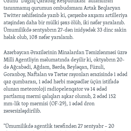
Özünü "Dağlıq Qarabağ Respublikası" adlandıran
tanınmamış qurumun ombudsmanı Artak Beqlaryan
Twitter səhifəsində yazıb ki, çərşənbə axşamı artilleriya
atəşindən daha bir mülki şəxs ölüb, iki nəfər yaralanıb.
Ümumilikdə sentyabrın 27-dən inidyədək 33 dinc sakin
həlak olub, 108 nəfər yaralanıb.
Azərbaycan Ərazilərinin Minalardan Təmizlənməsi üzrə
Milli Agentliyin məlumatında deyilir ki, oktyabrın 20-
də Ağcabədi, Ağdam, Bərdə, Beyləqan, Füzuli,
Goranboy, Naftalan və Tərtər rayonları ərazisində 1 ədəd
qaz qumbarası, 1 ədəd hərbi məqsədlər üçün istifadə
olunan meteoroloji radiopelenqator və 14 ədəd
partlamış mərmi qalıqları aşkar olunub, 2 ədəd 152
mm-lik top mərmisi (OF-29), 1 ədəd dron
zərərsizləşdirilib.
"Ümumilikdə agentlik tərəfindən 27 sentyabr – 20