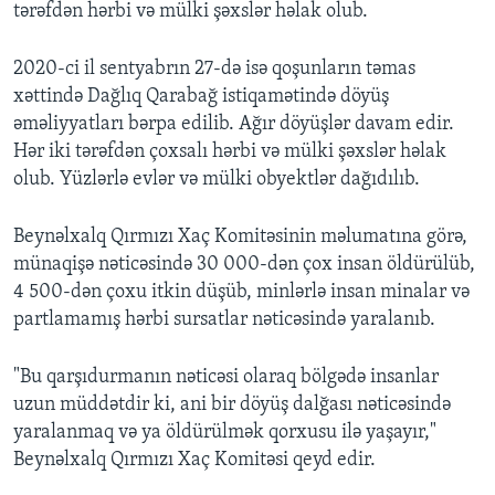
tərəfdən hərbi və mülki şəxslər həlak olub.
​2020-ci il sentyabrın 27-də isə qoşunların təmas
xəttində Dağlıq Qarabağ istiqamətində döyüş
əməliyyatları bərpa edilib. Ağır döyüşlər davam edir.
Hər iki tərəfdən çoxsalı hərbi və mülki şəxslər həlak
olub. Yüzlərlə evlər və mülki obyektlər dağıdılıb.
Beynəlxalq Qırmızı Xaç Komitəsinin məlumatına görə,
münaqişə nəticəsində 30 000-dən çox insan öldürülüb,
4 500-dən çoxu itkin düşüb, minlərlə insan minalar və
partlamamış hərbi sursatlar nəticəsində yaralanıb.
"Bu qarşıdurmanın nəticəsi olaraq bölgədə insanlar
uzun müddətdir ki, ani bir döyüş dalğası nəticəsində
yaralanmaq və ya öldürülmək qorxusu ilə yaşayır,"
Beynəlxalq Qırmızı Xaç Komitəsi qeyd edir.