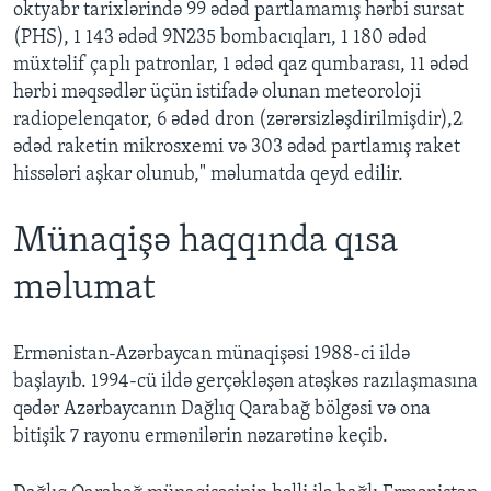
oktyabr tarixlərində 99 ədəd partlamamış hərbi sursat
(PHS), 1 143 ədəd 9N235 bombacıqları, 1 180 ədəd
müxtəlif çaplı patronlar, 1 ədəd qaz qumbarası, 11 ədəd
hərbi məqsədlər üçün istifadə olunan meteoroloji
radiopelenqator, 6 ədəd dron (zərərsizləşdirilmişdir),2
ədəd raketin mikrosxemi və 303 ədəd partlamış raket
hissələri aşkar olunub," məlumatda qeyd edilir.
Münaqişə haqqında qısa
məlumat
Ermənistan-Azərbaycan münaqişəsi 1988-ci ildə
başlayıb. 1994-cü ildə gerçəkləşən atəşkəs razılaşmasına
qədər Azərbaycanın Dağlıq Qarabağ bölgəsi və ona
bitişik 7 rayonu ermənilərin nəzarətinə keçib.