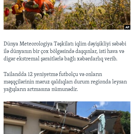
BIZI IZLƏYIN
Dillər
Dünya Meteorologiya Təşkilatı iqlim dəyişikliyi səbəbi
ilə dünyanın bir çox bölgəsində daşqınlar, isti hava və
digər ekstremal şəraitlərlə bağlı xəbərdarlıq verib.
Tailandda 12 yeniyetmə futbolçu və onların
məşqçilərinin məruz qaldıqları durum regionda leysan
yağışların artmasına nümunədir.