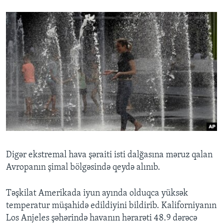
Digər ekstremal hava şəraiti isti dalğasına məruz qalan
Avropanın şimal bölgəsində qeydə alınıb.
Təşkilat Amerikada iyun ayında olduqca yüksək
temperatur müşahidə edildiyini bildirib. Kaliforniyanın
Los Anjeles şəhərində havanın hərarəti 48.9 dərəcə