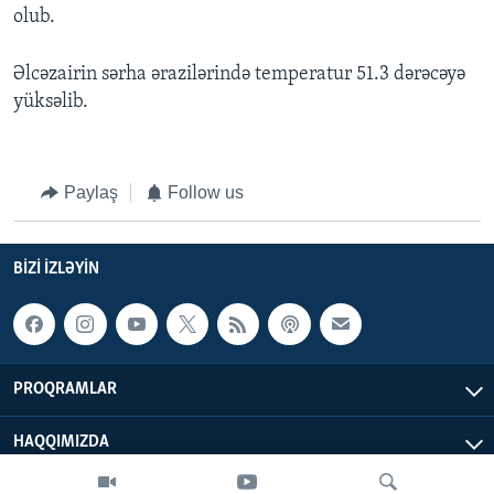
olub.
Əlcəzairin sərha ərazilərində temperatur 51.3 dərəcəyə
yüksəlib.
Paylaş
Follow us
BIZI IZLƏYIN
PROQRAMLAR
HAQQIMIZDA