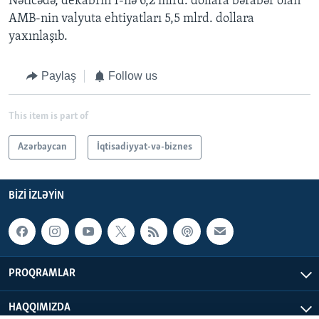
Nəticədə, dekabrın 1-nə 6,2 mlrd. dollara bərabər olan
AMB-nin valyuta ehtiyatları 5,5 mlrd. dollara
yaxınlaşıb.
Paylaş
Follow us
This item is part of
Azərbaycan
İqtisadiyyat-və-biznes
BIZI IZLƏYIN
PROQRAMLAR
HAQQIMIZDA