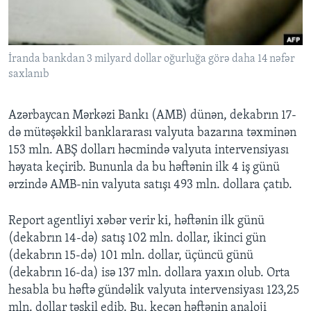
BIZI IZLƏYIN
İranda bankdan 3 milyard dollar oğurluğa görə daha 14 nəfər
saxlanıb
Dillər
Azərbaycan Mərkəzi Bankı (AMB) dünən, dekabrın 17-
də mütəşəkkil banklararası valyuta bazarına təxminən
153 mln. ABŞ dolları həcmində valyuta intervensiyası
həyata keçirib. Bununla da bu həftənin ilk 4 iş günü
ərzində AMB-nin valyuta satışı 493 mln. dollara çatıb.
Report agentliyi xəbər verir ki, həftənin ilk günü
(dekabrın 14-də) satış 102 mln. dollar, ikinci gün
(dekabrın 15-də) 101 mln. dollar, üçüncü günü
(dekabrın 16-da) isə 137 mln. dollara yaxın olub. Orta
hesabla bu həftə gündəlik valyuta intervensiyası 123,25
mln. dollar təşkil edib. Bu, keçən həftənin analoji