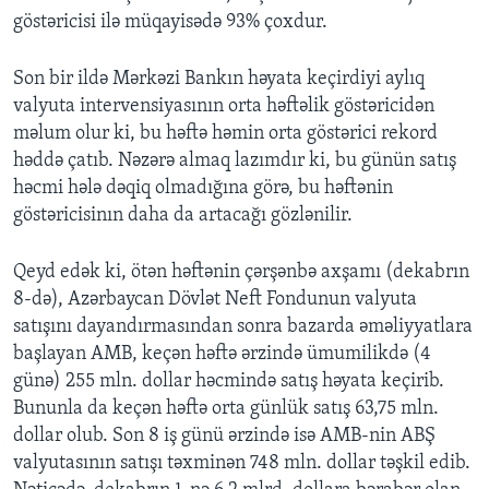
göstəricisi ilə müqayisədə 93% çoxdur.
Son bir ildə Mərkəzi Bankın həyata keçirdiyi aylıq
valyuta intervensiyasının orta həftəlik göstəricidən
məlum olur ki, bu həftə həmin orta göstərici rekord
həddə çatıb. Nəzərə almaq lazımdır ki, bu günün satış
həcmi hələ dəqiq olmadığına görə, bu həftənin
göstəricisinın daha da artacağı gözlənilir.
Qeyd edək ki, ötən həftənin çərşənbə axşamı (dekabrın
8-də), Azərbaycan Dövlət Neft Fondunun valyuta
satışını dayandırmasından sonra bazarda əməliyyatlara
başlayan AMB, keçən həftə ərzində ümumilikdə (4
günə) 255 mln. dollar həcmində satış həyata keçirib.
Bununla da keçən həftə orta günlük satış 63,75 mln.
dollar olub. Son 8 iş günü ərzində isə AMB-nin ABŞ
valyutasının satışı təxminən 748 mln. dollar təşkil edib.