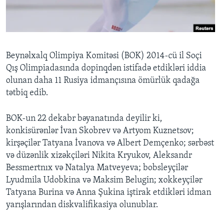
BIZI IZLƏYIN
Beynəlxalq Olimpiya Komitəsi (BOK) 2014-cü il Soçi
Qış Olimpiadasında dopinqdən istifadə etdikləri iddia
Dillər
olunan daha 11 Rusiya idmançısına ömürlük qadağa
tətbiq edib.
BOK-un 22 dekabr bəyanatında deyilir ki,
konkisürənlər İvan Skobrev və Artyom Kuznetsov;
kirşəçilər Tatyana İvanova və Albert Demçenko; sərbəst
və düzənlik xizəkçiləri Nikita Kryukov, Aleksandr
Bessmertnıx və Natalya Matveyeva; bobsleyçilər
Lyudmila Udobkina və Maksim Belugin; xokkeyçilər
Tatyana Burina və Anna Şukina iştirak etdikləri idman
yarışlarından diskvalifikasiya olunublar.