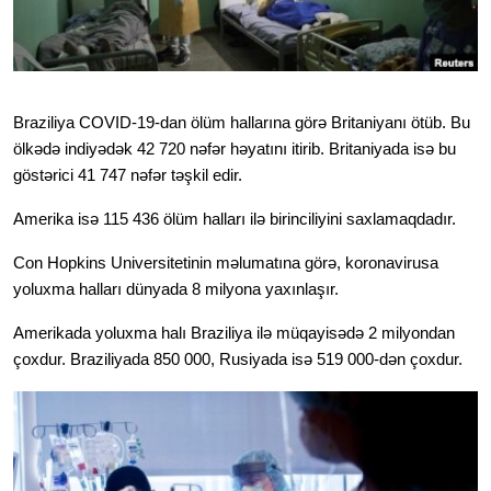
BIZI IZLƏYIN
Braziliya COVID-19-dan ölüm hallarına görə Britaniyanı ötüb. Bu 
ölkədə indiyədək 42 720 nəfər həyatını itirib. Britaniyada isə bu 
Dillər
göstərici 41 747 nəfər təşkil edir. 
Amerika isə 115 436 ölüm halları ilə birinciliyini saxlamaqdadır. 
Con Hopkins Universitetinin məlumatına görə, koronavirusa 
yoluxma halları dünyada 8 milyona yaxınlaşır. 
Amerikada yoluxma halı Braziliya ilə müqayisədə 2 milyondan 
çoxdur. Braziliyada 850 000, Rusiyada isə 519 000-dən çoxdur.   