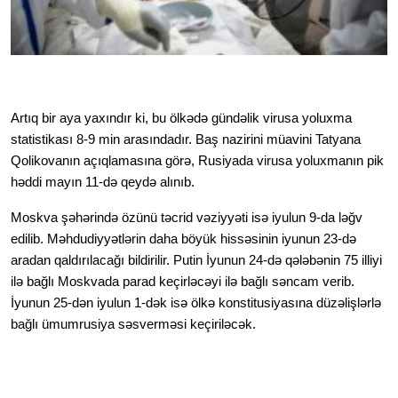
Artıq bir aya yaxındır ki, bu ölkədə gündəlik virusa yoluxma 
statistikası 8-9 min arasındadır. Baş nazirini müavini Tatyana 
Qolikovanın açıqlamasına görə, Rusiyada virusa yoluxmanın pik 
həddi mayın 11-də qeydə alınıb.
Moskva şəhərində özünü təcrid vəziyyəti isə iyulun 9-da ləğv 
edilib. Məhdudiyyətlərin daha böyük hissəsinin iyunun 23-də 
aradan qaldırılacağı bildirilir. Putin İyunun 24-də qələbənin 75 illiyi 
ilə bağlı Moskvada parad keçirləcəyi ilə bağlı səncam verib. 
İyunun 25-dən iyulun 1-dək isə ölkə konstitusiyasına düzəlişlərlə 
bağlı ümumrusiya səsverməsi keçiriləcək.