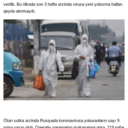
verilib. Bu ölkədə son 3 həftə ərzində virusa yeni yoluxma halları 
qeydə alınmayıb. 
Ötən sutka ərzində Rusiyada koronavirusa yoluxanların sayı 9 
minə yaxın olub. Operativ qərargahın məlumatına görə, 119 nəfər 