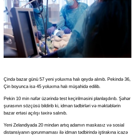
Çində bazar günü 57 yeni yoluxma halı qeydə alınıb. Pekində 36, 
Çin boyunca isə 45 yoluxma halı müşahidə edilib. 
Pekin 10 min nəfər üzərində test keçirilməsini planlaşdırıb. Şəhər 
şurasının sözçüsü bildirib ki, idman tədbirləri və məktəblərin 
bazar ertəsi açılışı təxirə salınıb. 
Yeni Zelandiyada 20 mindən artıq adamın maskasız və sosial 
distansiyanın qorunmaması ilə idman tədbirində iştirakına icazə 