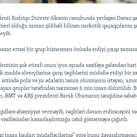
identi Rodriqo Duterte ölkənin cənubunda yerləşən Davao şə
meri olduğu zaman şübhəli bilinən narkotik qaçaqçılarını 
eyib.
azar ertəsi bir qrup biznesmen önündə etdiyi çıxışı zamanı 
dentinin şok etirafı onun iyun ayında vəzifəyə gələndən bəri
ik maddə alverçilərinə qarşı təqiblərini müdafiə etdiyi bir 
 ərzində polis və ya ədalətin təmin olunmasını istəyən, am
mayan qruplar tərəfindən təxminən 6 min insan öldürülüb. B
rı, BMT və ABŞ prezidenti Barak Obamanın tənqidinə səbəb
qidlərə əhəmiyyət verməyib, təqibləri davam etdirəcəyini və
u vəzifəsindən kənarlaşdırmağa cəhd göstərməyə çağırıb.
əzi insan haqları müdafiəçilərinə” görə bunu dayandırmayac