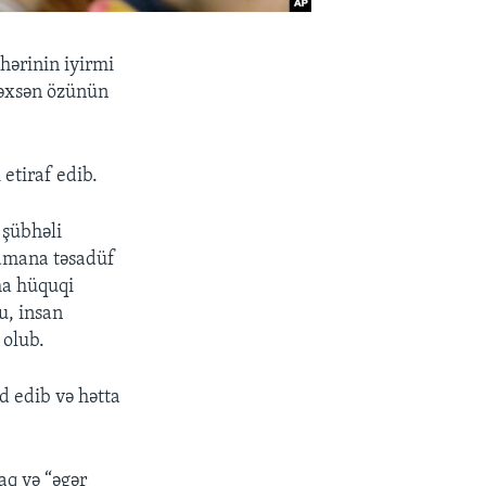
hərinin iyirmi
şəxsən özünün
etiraf edib.
 şübhəli
zamana təsadüf
ma hüquqi
u, insan
 olub.
d edib və hətta
aq və “əgər