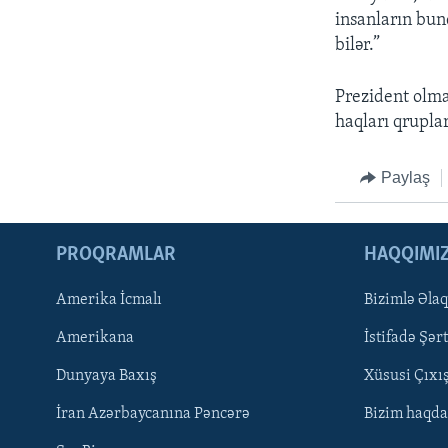
insanların bun
bilər.”
Prezident olma
haqları qrupla
Paylaş
PROQRAMLAR
HAQQIMI
Amerika İcmalı
Bizimlə Əla
LEARNING ENGLISH
Amerikana
İstifadə Şərt
BIZI IZLƏYIN
Dunyaya Baxış
Xüsusi Çıxı
İran Azərbaycanına Pəncərə
Bizim haqda