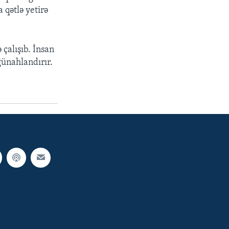
 qətlə yetirə
çalışıb. İnsan
günahlandırır.