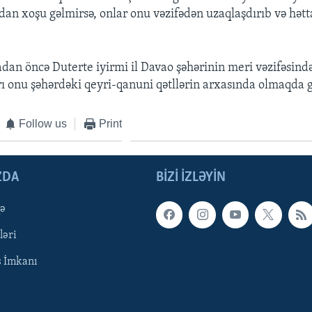
dan xoşu gəlmirsə, onlar onu vəzifədən uzaqlaşdırıb və hətta
dan öncə Duterte iyirmi il Davao şəhərinin meri vəzifəsində 
rı onu şəhərdəki qeyri-qanuni qətllərin arxasında olmaqda 
Follow us
Print
ZDA
BIZI IZLƏYIN
qə
ləri
ş İmkanı