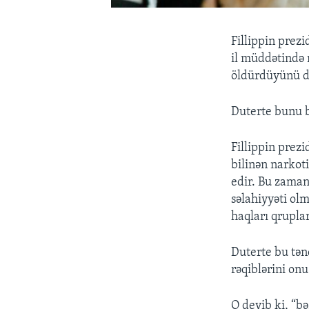
Fillippin prez
il müddətində 
öldürdüyünü d
Duterte bunu b
Fillippin prezi
bilinən narkot
edir. Bu zaman
səlahiyyəti ol
haqları qrupla
Duterte bu tən
rəqiblərini on
O deyib ki, “b