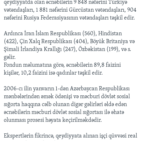
qeydiyyatda olan əcnəbilərin 9 848 nəfərini Türkiyə
vətəndaşları, 1 881 nəfərini Gürcüstan vətəndaşları, 904
nəfərini Rusiya Federasiyasının vətəndaşları təşkil edir.
Ardınca İran İslam Respublikası (560), Hindistan
(422), Çin Xalq Respublikası (404), Böyük Britaniya və
Şimali İrlandiya Krallığı (247), Özbəkistan (199), və s.
gəlir.
Fondun məlumatına görə, əcnəbilərin 89,8 faizini
kişilər, 10,2 faizini isə qadınlar təşkil edir.
2006-cı ilin yanvarın 1-dən Azərbaycan Respublikası
mənbələrindən əmək ödənişi və məcburi dövlət sosial
sığorta haqqına cəlb olunan digər gəlirləri əldə edən
əcnəbilərin məcburi dövlət sosial sığortası ilə əhatə
olunması prosesi həyata keçirilməkdədir.
Ekspertlərin fikrincə, qeydiyyata alınan işçi qüvvəsi real