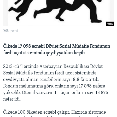
BIZI IZLƏYIN
Miqrant
Dillər
Ölkədə 17 098 əcnəbi Dövlət Sosial Müdafiə Fondunun
fərdi uçot sistemində qeydiyyatdan keçib
2013-cü il ərzində Azərbaycan Respublikası Dövlət
Sosial Müdafiə Fondunun fərdi uçot sistemində
qeydiyyata alınan əcnəbilərin sayı 18,8 faiz artıb.
Fondun məlumatına görə, onların sayı 17 098 nəfərə
yüksəlib. Ötən il yanvarın 1-i üçün onların sayı 13 876
nəfər idi.
Ölkədə 100 ölkədən əcnəbi çalışır. Hazırda sistemdə