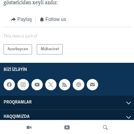
göstəricidən xeyli azdır.
Paylaş
Follow us
This item is part of
Azərbaycan
Mühacirət
BIZI IZLƏYIN
PROQRAMLAR
HAQQIMIZDA