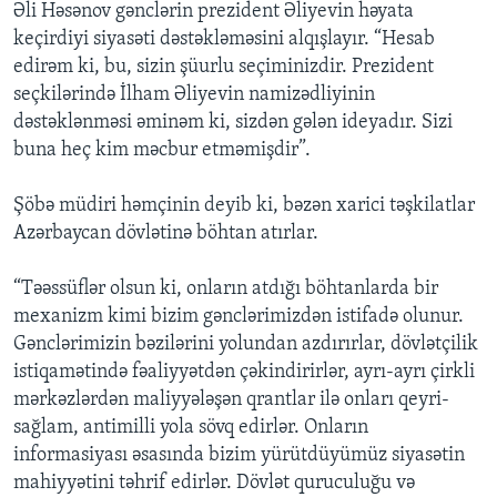
Əli Həsənov gənclərin prezident Əliyevin həyata
keçirdiyi siyasəti dəstəkləməsini alqışlayır. “Hesab
edirəm ki, bu, sizin şüurlu seçiminizdir. Prezident
seçkilərində İlham Əliyevin namizədliyinin
dəstəklənməsi əminəm ki, sizdən gələn ideyadır. Sizi
buna heç kim məcbur etməmişdir”.
Şöbə müdiri həmçinin deyib ki, bəzən xarici təşkilatlar
Azərbaycan dövlətinə böhtan atırlar.
“Təəssüflər olsun ki, onların atdığı böhtanlarda bir
mexanizm kimi bizim gənclərimizdən istifadə olunur.
Gənclərimizin bəzilərini yolundan azdırırlar, dövlətçilik
istiqamətində fəaliyyətdən çəkindirirlər, ayrı-ayrı çirkli
mərkəzlərdən maliyyələşən qrantlar ilə onları qeyri-
sağlam, antimilli yola sövq edirlər. Onların
informasiyası əsasında bizim yürütdüyümüz siyasətin
mahiyyətini təhrif edirlər. Dövlət quruculuğu və