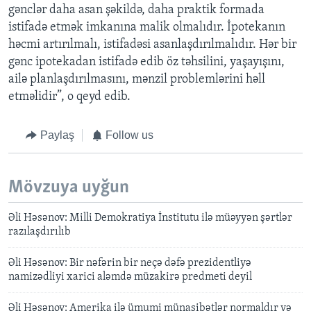
gənclər daha asan şəkildə, daha praktik formada
istifadə etmək imkanına malik olmalıdır. İpotekanın
həcmi artırılmalı, istifadəsi asanlaşdırılmalıdır. Hər bir
gənc ipotekadan istifadə edib öz təhsilini, yaşayışını,
ailə planlaşdırılmasını, mənzil problemlərini həll
etməlidir”, o qeyd edib.
Paylaş
Follow us
Mövzuya uyğun
Əli Həsənov: Milli Demokratiya İnstitutu ilə müəyyən şərtlər
razılaşdırılıb
Əli Həsənov: Bir nəfərin bir neçə dəfə prezidentliyə
namizədliyi xarici aləmdə müzakirə predmeti deyil
Əli Həsənov: Amerika ilə ümumi münasibətlər normaldır və