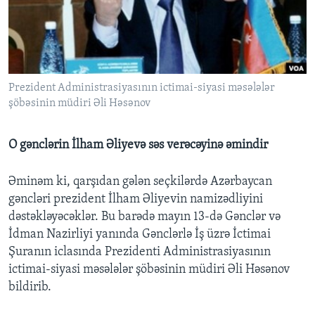
BIZI IZLƏYIN
Prezident Administrasiyasının ictimai-siyasi məsələlər
Dillər
şöbəsinin müdiri Əli Həsənov
O gənclərin İlham Əliyevə səs verəcəyinə əmindir
Əminəm ki, qarşıdan gələn seçkilərdə Azərbaycan
gəncləri prezident İlham Əliyevin namizədliyini
dəstəkləyəcəklər. Bu barədə mayın 13-də Gənclər və
İdman Nazirliyi yanında Gənclərlə İş üzrə İctimai
Şuranın iclasında Prezidenti Administrasiyasının
ictimai-siyasi məsələlər şöbəsinin müdiri Əli Həsənov
bildirib.