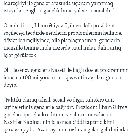
idarəçiliyi ilə gənclər arasında uçurum yaratmaq
istəyirlər. Sağlam gənclik buna yol verməməlidir”.
O əmindir ki, İlham Əliyev üçüncü dəfə prezident
seçiləcəyi təqdirdə gənclərin problemlərinin həllində,
dövlət idarəçiliyində, ailə planlaşmasında, gənclərin
mənzillə təminatında nəzərdə tutulandan daha artıq
işlər görüləcək.
Əli Həsənov gənclər siyasəti ilə bağlı dövlət proqramının
icrasına 100 milyondan artıq vəsaitin ayrılacağını da
deyib.
“Faktiki olaraq təhsil, sosial və digər sahələrə dair
layihələrimiz gənclərlə bağlıdır. Prezident İlham Əliyev
gənclərə ipoteka kreditinin verilməsi məsələsini
Nazirlər Kabinetinin iclasında ciddi tapşırıq kimi
qarşıya qoydu. Azərbaycanın neftdən gələn gəlirlərindən