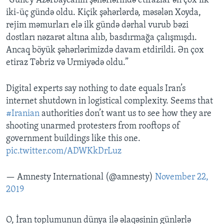
“Güney Azərbaycanın şəhərlərində etirazlar ən çox ilk
iki-üç gündə oldu. Kiçik şəhərlərdə, məsələn Xoyda,
rejim məmurları elə ilk gündə dərhal vurub bəzi
dostları nəzarət altına alıb, basdırmağa çalışmışdı.
Ancaq böyük şəhərlərimizdə davam etdirildi. Ən çox
etiraz Təbriz və Urmiyədə oldu.”
Digital experts say nothing to date equals Iran’s
internet shutdown in logistical complexity. Seems that
#Iranian
authorities don’t want us to see how they are
shooting unarmed protesters from rooftops of
government buildings like this one.
pic.twitter.com/ADWKkDrLuz
— Amnesty International (@amnesty)
November 22,
2019
O, İran toplumunun dünya ilə əlaqəsinin günlərlə