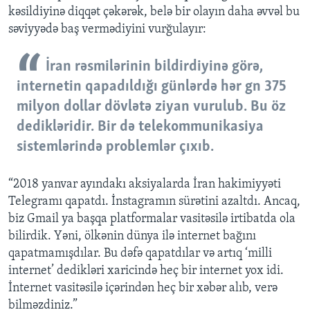
kəsildiyinə diqqət çəkərək, belə bir olayın daha əvvəl bu
səviyyədə baş vermədiyini vurğulayır:
İran rəsmilərinin bildirdiyinə görə,
internetin qapadıldığı günlərdə hər gn 375
milyon dollar dövlətə ziyan vurulub. Bu öz
dedikləridir. Bir də telekommunikasiya
sistemlərində problemlər çıxıb.
“2018 yanvar ayındakı aksiyalarda İran hakimiyyəti
Telegramı qapatdı. İnstagramın sürətini azaltdı. Ancaq,
biz Gmail ya başqa platformalar vasitəsilə irtibatda ola
bilirdik. Yəni, ölkənin dünya ilə internet bağını
qapatmamışdılar. Bu dəfə qapatdılar və artıq ‘milli
internet’ dedikləri xaricində heç bir internet yox idi.
İnternet vasitəsilə içərindən heç bir xəbər alıb, verə
bilməzdiniz.”