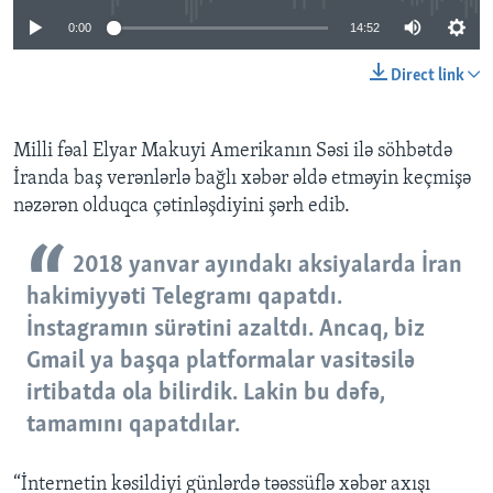
0:00
14:52
Direct link
Milli fəal Elyar Makuyi Amerikanın Səsi ilə söhbətdə
İranda baş verənlərlə bağlı xəbər əldə etməyin keçmişə
nəzərən olduqca çətinləşdiyini şərh edib.
2018 yanvar ayındakı aksiyalarda İran
hakimiyyəti Telegramı qapatdı.
İnstagramın sürətini azaltdı. Ancaq, biz
Gmail ya başqa platformalar vasitəsilə
irtibatda ola bilirdik. Lakin bu dəfə,
tamamını qapatdılar.
“İnternetin kəsildiyi günlərdə təəssüflə xəbər axışı