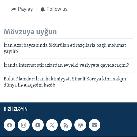
Paylaş
Follow us
Mövzuya uyğun
İran Azərbaycanında öldürülən etirazçılarla bağlı məlumat
yayılıb
İranda internet etirazlardan əvvəlki vəziyyətə qayıdacaqmı?
Bulut Ələmdar: İran hakimiyyəti Şimali Koreya kimi xalqın
dünya ilə əlaqəsini kəsib
BIZI IZLƏYIN