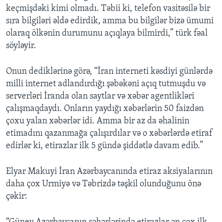
keçmişdəki kimi olmadı. Təbii ki, telefon vasitəsilə bir
sıra bilgiləri əldə edirdik, amma bu bilgilər bizə ümumi
olaraq ölkənin durumunu açıqlaya bilmirdi,” türk fəal
söyləyir.
Onun dediklərinə görə, “İran interneti kəsdiyi günlərdə
milli internet adlandırdığı şəbəkəni açıq tutmuşdu və
serverləri İranda olan saytlar və xəbər agentlikləri
çalışmaqdaydı. Onların yaydığı xəbərlərin 50 faizdən
çoxu yalan xəbərlər idi. Amma bir az da əhalinin
etimadını qazanmağa çalışırdılar və o xəbərlərdə etiraf
edirlər ki, etirazlar ilk 5 gündə şiddətlə davam edib.”
Elyar Makuyi İran Azərbaycanında etiraz aksiyalarının
daha çox Urmiyə və Təbrizdə təşkil olunduğunu önə
çəkir: