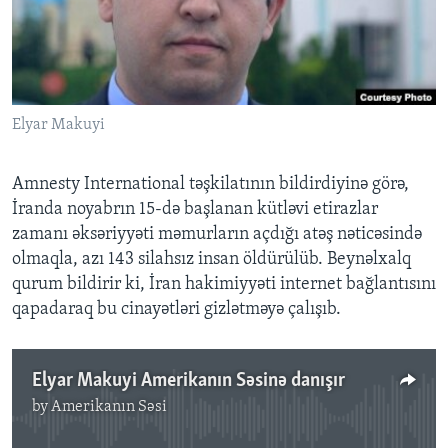
BIZI IZLƏYIN
Elyar Makuyi
Dillər
Amnesty International təşkilatının bildirdiyinə görə,
İranda noyabrın 15-də başlanan kütləvi etirazlar
zamanı əksəriyyəti məmurların açdığı atəş nəticəsində
olmaqla, azı 143 silahsız insan öldürülüb. Beynəlxalq
qurum bildirir ki, İran hakimiyyəti internet bağlantısını
qapadaraq bu cinayətləri gizlətməyə çalışıb.
Elyar Makuyi Amerikanın Səsinə danışır
by
Amerikanın Səsi
No media source currently available