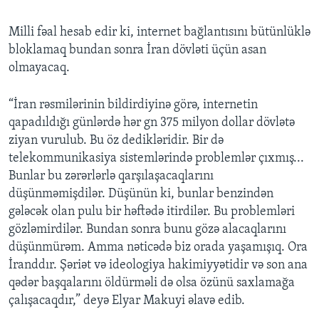
Milli fəal hesab edir ki, internet bağlantısını bütünlüklə
bloklamaq bundan sonra İran dövləti üçün asan
olmayacaq.
“İran rəsmilərinin bildirdiyinə görə, internetin
qapadıldığı günlərdə hər gn 375 milyon dollar dövlətə
ziyan vurulub. Bu öz dedikləridir. Bir də
telekommunikasiya sistemlərində problemlər çıxmış...
Bunlar bu zərərlərlə qarşılaşacaqlarını
düşünməmişdilər. Düşünün ki, bunlar benzindən
gələcək olan pulu bir həftədə itirdilər. Bu problemləri
gözləmirdilər. Bundan sonra bunu gözə alacaqlarını
düşünmürəm. Amma nəticədə biz orada yaşamışıq. Ora
İranddır. Şəriət və ideologiya hakimiyyətidir və son ana
qədər başqalarını öldürməli də olsa özünü saxlamağa
çalışacaqdır,” deyə Elyar Makuyi əlavə edib.