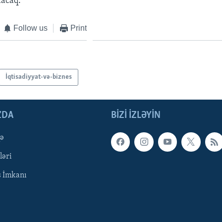
dacaq.
Follow us
Print
İqtisadiyyat-və-biznes
ZDA
BIZI IZLƏYIN
qə
ləri
ş İmkanı