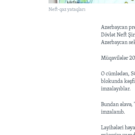
Neft-qaz yataqları
Azərbaycan pr
Dövlət Neft Şi
Azərbaycan sek
Müqavilələr 20
O cümlədən, S
blokunda kəşfi
imzalayıblar.
Bundan əlavə, 
imzalanıb.
Layihələri həy