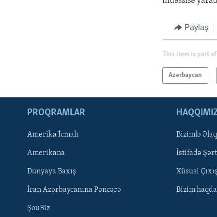
müəssisə yara
Paylaş
This item is part of
Azərbaycan
PROQRAMLAR
HAQQIMI
Amerika İcmalı
Bizimlə Əla
LEARNING ENGLISH
Amerikana
İstifadə Şərt
BIZI IZLƏYIN
Dunyaya Baxış
Xüsusi Çıxı
İran Azərbaycanına Pəncərə
Bizim haqda
ŞouBiz
Dillər