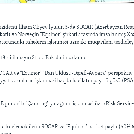
ezidenti İlham Əliyev İyulun 5-də SOCAR (Azərbaycan Resp
rkəti) və Norveçin "Equinor" şirkəti arasında imzalanmış Xə
torundakı sahələrin işlənməsi üzrə iki müqaviləni təsdiqləy
18-ci il mayın 31-də Bakıda imzalanıb.
OCAR və "Equinor" "Dan Ulduzu-Əşrəfi-Aypara" perspektiv
yyat və onların işlənməsi haqda hasilatın pay bölgüsü (PSA)
"Equinor"la "Qarabağ" yatağının işlənməsi üzrə Risk Servic
ata keçirmək üçün SOCAR və "Equinor" paritet payla (50% 