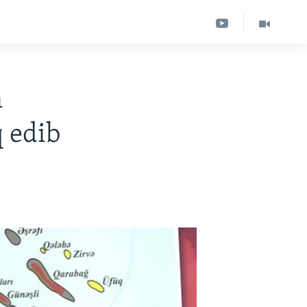
n
q edib