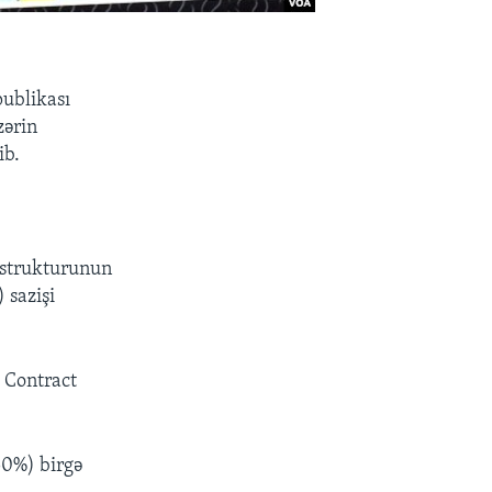
ublikası
zərin
ib.
 strukturunun
 sazişi
e Contract
50%) birgə