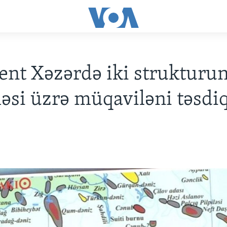
ent Xəzərdə iki strukturu
əsi üzrə müqaviləni təsdi