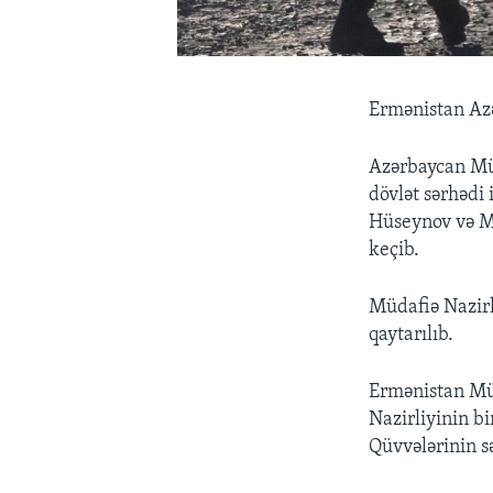
Ermənistan Azə
Azərbaycan Mü
dövlət sərhədi
Hüseynov və Mu
keçib.
Müdafiə Nazirli
qaytarılıb.
Ermənistan Müd
Nazirliyinin b
Qüvvələrinin sə