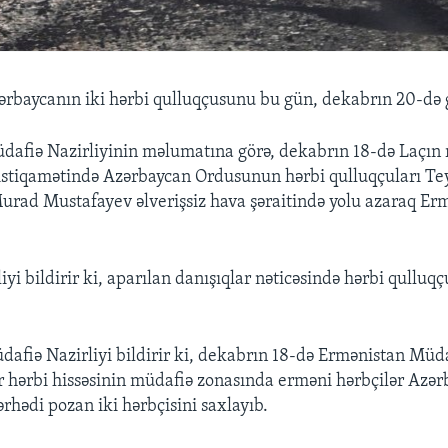
rbaycanın iki hərbi qulluqçusunu bu gün, dekabrın 20-də g
dafiə Nazirliyinin məlumatına görə, dekabrın 18-də Laçın
 istiqamətində Azərbaycan Ordusunun hərbi qulluqçuları T
rad Mustafayev əlverişsiz hava şəraitində yolu azaraq Erm
yi bildirir ki, aparılan danışıqlar nəticəsində hərbi qulluqç
afiə Nazirliyi bildirir ki, dekabrın 18-də Ermənistan Müd
ir hərbi hissəsinin müdafiə zonasında erməni hərbçilər Azər
rhədi pozan iki hərbçisini saxlayıb.