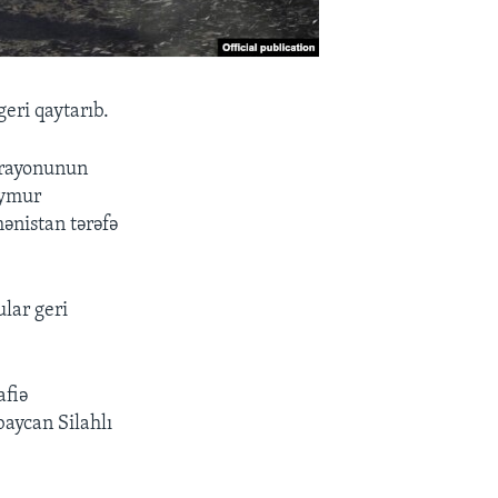
eri qaytarıb.
 rayonunun
eymur
ənistan tərəfə
ular geri
afiə
baycan Silahlı