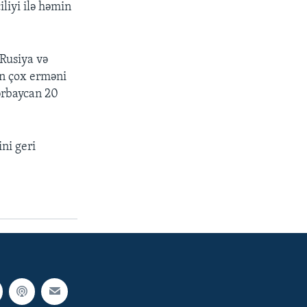
liyi ilə həmin
 Rusiya və
ən çox erməni
zərbaycan 20
ni geri