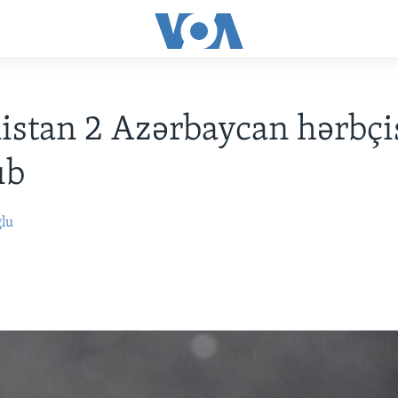
stan 2 Azərbaycan hərbçi
ıb
ğlu