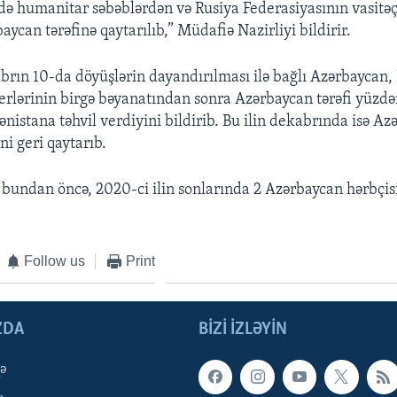
ə humanitar səbəblərdən və Rusiya Federasiyasının vasitəçi
aycan tərəfinə qaytarılıb,” Müdafiə Nazirliyi bildirir.
abrın 10-da döyüşlərin dayandırılması ilə bağlı Azərbaycan,
erlərinin birgə bəyanatından sonra Azərbaycan tərəfi yüzd
mənistana təhvil verdiyini bildirib. Bu ilin dekabrında isə A
i geri qaytarıb.
 bundan öncə, 2020-ci ilin sonlarında 2 Azərbaycan hərbçisi
Follow us
Print
ZDA
BIZI IZLƏYIN
qə