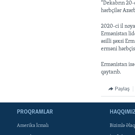
“Dekabrın 20-d
hərbçilər Azərb
2020-ci il noy
Ermənistan lid
əsilli şəxsi Er
erməni hərbçisn
Ermənistan isə
qaytarıb.
Paylaş
PROQRAMLAR
HAQQIMI
Amerika İcmalı
Bizimlə Əla
LEARNING ENGLISH