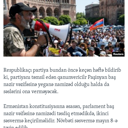
Respublikaçı partiya bundan öncə keçən həftə bildirib
ki, partiyanı təmsil edən qanunvericilr Paşinyan baş
nazir vəzifəsinə yeganə namizəd olduğu halda da
səslərini ona verməyəcək.
Ermənistan konstitusiyasına əsasən, parlament baş
nazir vəifəsinə namizədi təsdiq etmədikdə, ikinci
səsvermə keçirilməlidir. Növbəti səsvermə mayın 8-ə