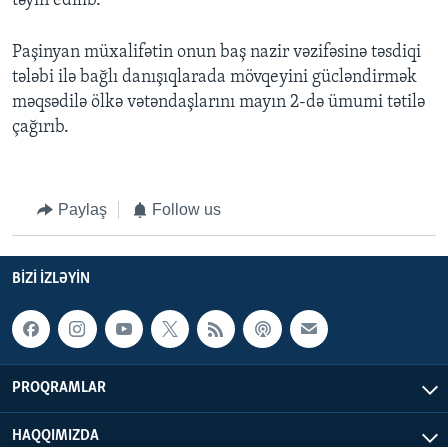
təyin edilib.
Paşinyan müxalifətin onun baş nazir vəzifəsinə təsdiqi
tələbi ilə bağlı danışıqlarada mövqeyini gücləndirmək
məqsədilə ölkə vətəndaşlarını mayın 2-də ümumi tətilə
çağırıb.
Paylaş
Follow us
BIZI IZLƏYIN
PROQRAMLAR
HAQQIMIZDA