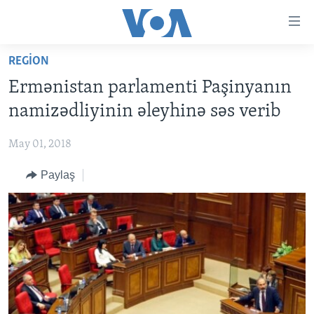
Accessibility
links
Skip
REGION
to
ANA SƏHİFƏ
Ermənistan parlamenti Paşinyanın
main
PROQRAMLAR
content
namizədliyinin əleyhinə səs verib
AZƏRBAYCAN
Skip
AMERIKA İCMALI
to
May 01, 2018
DÜNYA
DÜNYAYA BAXIŞ
main
Paylaş
ABŞ
FAKTLAR NƏ DEYIR?
UKRAYNA BÖHRANI
Navigation
Skip
İRAN AZƏRBAYCANI
İSRAIL-HƏMAS MÜNAQIŞƏSI
ABŞ SEÇKILƏRI 2024
to
VIDEOLAR
Search
MEDIA AZADLIĞI
BAŞ MƏQALƏ
LEARNING ENGLISH