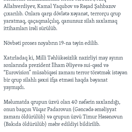
Allahverdiyev, Kamal Yaqubov və Rəşad Şahbazov
çıxarılıb. Onlara qarşı dövlətə xəyanət, terrorçu qrup
yaratmaq, qaçaqmalçılıq, qanunsuz silah saxlamaq
ittihamları irəli sürülüb.
Növbəti proses noyabrın 19-na təyin edilib.
Xatırladaq ki, Milli Təhlükəsizlik nazirliyi may ayının
sonlarında prezident İlham Əliyevə sui-qəsd və
“Eurovision” müsabiqəsi zamanı terror törətmək istəyən
bir qrup silahlı şəxsi ifşa etməsi haqda bəyanat
yaymışdı.
Məlumatda qrupun üzvü olan 40 nəfərin saxlandığı,
onun başçısı Vüqar Padarovun (Gəncədə əməliyyat
zamanı öldürülüb) və qrupun üzvü Timur Həsənovun
(Bakıda öldürülüb) məhv edildiyi bildirilib.