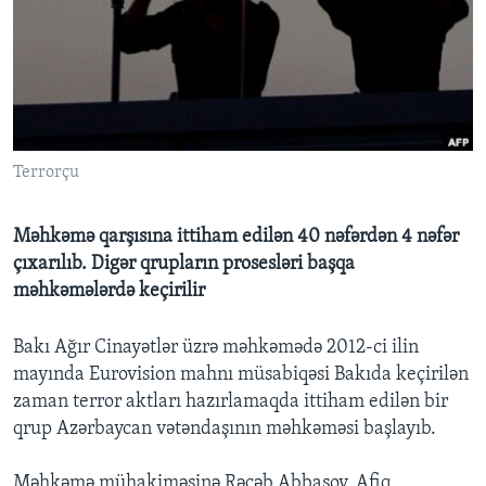
BIZI IZLƏYIN
Dillər
Terrorçu
Məhkəmə qarşısına ittiham edilən 40 nəfərdən 4 nəfər
çıxarılıb. Digər qrupların prosesləri başqa
məhkəmələrdə keçirilir
Bakı Ağır Cinayətlər üzrə məhkəmədə 2012-ci ilin
mayında Eurovision mahnı müsabiqəsi Bakıda keçirilən
zaman terror aktları hazırlamaqda ittiham edilən bir
qrup Azərbaycan vətəndaşının məhkəməsi başlayıb.
Məhkəmə mühakiməsinə Rəcəb Abbasov, Afiq