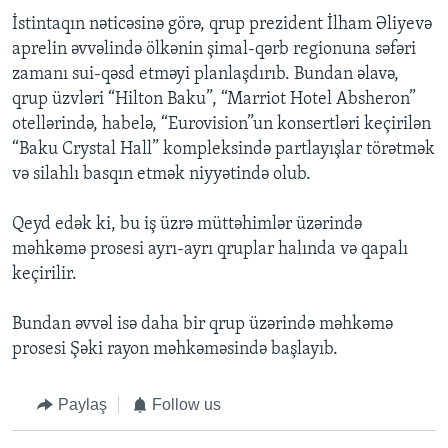
İstintaqın nəticəsinə görə, qrup prezident İlham Əliyevə
aprelin əvvəlində ölkənin şimal-qərb regionuna səfəri
zamanı sui-qəsd etməyi planlaşdırıb. Bundan əlavə,
qrup üzvləri “Hilton Baku”, “Marriot Hotel Absheron”
otellərində, habelə, “Eurovision”un konsertləri keçirilən
“Baku Crystal Hall” kompleksində partlayışlar törətmək
və silahlı basqın etmək niyyətində olub.
Qeyd edək ki, bu iş üzrə müttəhimlər üzərində
məhkəmə prosesi ayrı-ayrı qruplar halında və qapalı
keçirilir.
Bundan əvvəl isə daha bir qrup üzərində məhkəmə
prosesi Şəki rayon məhkəməsində başlayıb.
Paylaş
Follow us