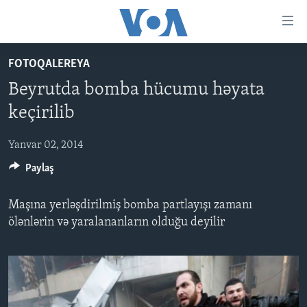
Accessibility
links
Skip
FOTOQALEREYA
to
ANA SƏHİFƏ
Beyrutda bomba hücumu həyata
main
PROQRAMLAR
content
keçirilib
AZƏRBAYCAN
Skip
AMERIKA İCMALI
to
Yanvar 02, 2014
DÜNYA
DÜNYAYA BAXIŞ
main
Paylaş
ABŞ
FAKTLAR NƏ DEYIR?
UKRAYNA BÖHRANI
Navigation
Skip
İRAN AZƏRBAYCANI
İSRAIL-HƏMAS MÜNAQIŞƏSI
ABŞ SEÇKILƏRI 2024
Maşına yerləşdirilmiş bomba partlayışı zamanı
to
VIDEOLAR
ölənlərin və yaralananların olduğu deyilir
Search
MEDIA AZADLIĞI
BAŞ MƏQALƏ
LEARNING ENGLISH