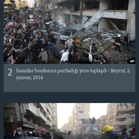
2
İnsanlar bombanın partladığı yerə toplaşıb - Beyrut, 2
yanvar, 2014