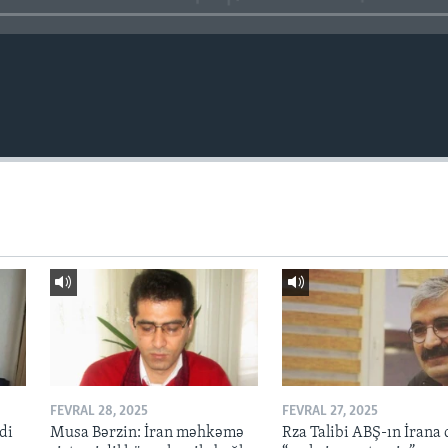
FEVRAL 28, 2025
FEVRAL 27, 2025
di
Musa Bərzin: İran məhkəmə
Rza Talibi ABŞ-ın İrana 