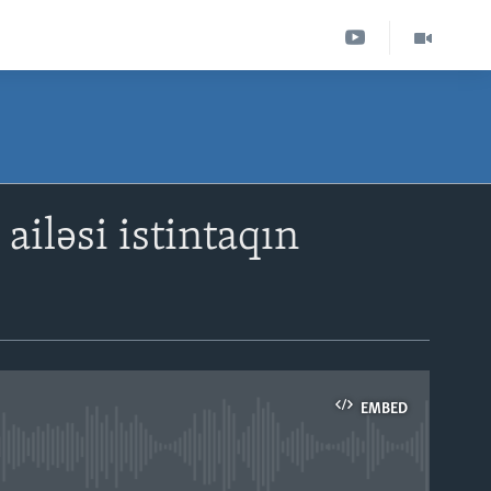
ailəsi istintaqın
EMBED
able