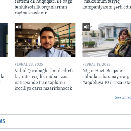
sistemi dil hüquqları ilə bağlı
“maksimum təzyiq”
təhlükəsizlik orqanlarının
kampaniyasını şərh edi
rəyinə əsaslanır
FEVRAL 23, 2025
FEVRAL 19, 2025
Vahid Qarabağlı: Ümid edirik
Nigar Həzi: Bu qədər
ilə
ki, anti-irqçilik mübarizəsi
sübutlara baxmayaraq, T
ı
nəticəsində İran toplumu
Yaqubluya 10 il cəza istə
irqçiliyə qarşı maariflənəcək
See all e
MS