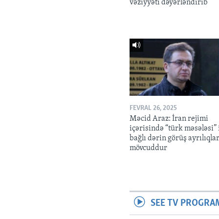
vəziyyəti dəyərləndirib
FEVRAL 26, 2025
Məcid Araz: İran rejimi
içərisində “türk məsələsi” 
bağlı dərin görüş ayrılıqlar
mövcuddur
SEE TV PROGRA