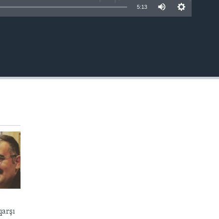
5:13
EMBED
qarşı