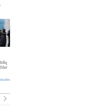
r
ofiq
dilər
pisodes