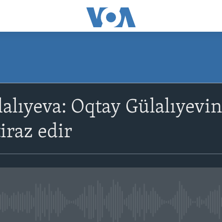
alıyeva: Oqtay Gülalıyevin 
iraz edir
No media source currently avail