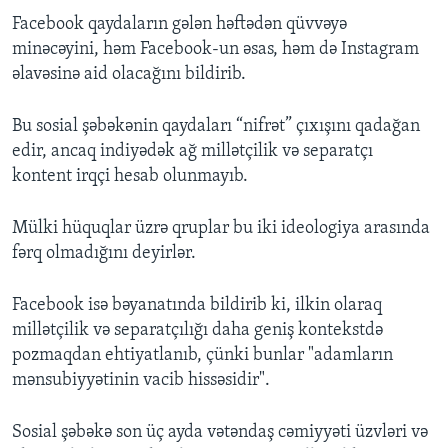
Facebook qaydaların gələn həftədən qüvvəyə
minəcəyini, həm Facebook-un əsas, həm də Instagram
əlavəsinə aid olacağını bildirib.
Bu sosial şəbəkənin qaydaları “nifrət” çıxışını qadağan
edir, ancaq indiyədək ağ millətçilik və separatçı
kontent irqçi hesab olunmayıb.
Mülki hüquqlar üzrə qruplar bu iki ideologiya arasında
fərq olmadığını deyirlər.
Facebook isə bəyanatında bildirib ki, ilkin olaraq
millətçilik və separatçılığı daha geniş kontekstdə
pozmaqdan ehtiyatlanıb, çünki bunlar "adamların
mənsubiyyətinin vacib hissəsidir".
Sosial şəbəkə son üç ayda vətəndaş cəmiyyəti üzvləri və