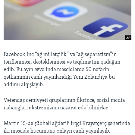
BIZI IZLƏYIN
Dillər
Facebook Inc “ağ millətçilik” və “ağ separatizm”in
təriflənməsi, dəstəklənməsi və təqdimatını qadağan
edib. Bu ayın əvvəlində məscidlərdə 50 nəfərin
qətliamının canlı yayınlandığı Yeni Zelandiya bu
addımı alqışlayıb.
Vətəndaş cəmiyyəti qruplarının fikrincə, sosial media
nəhəngləri ekstremizmə nəzarət edə bilmirlər.
Martın 15-də şübhəli ağdərili irqçi Kraystçerç şəhərində
iki məscidə hücumunu onlayn canlı yayınlayıb.