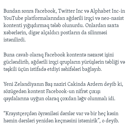
Bundan sonra Facebook, Twitter Inc və Alphabet Inc-in
YouTube platformalarından ağdərili irqçi və neo-nasist
kontenti yığışdırmaq tələb olunurdu. Onlardan saxta
xəbərlərin, digər alçaldıcı postların da silinməsi
istənilirdi.
Buna cavab olaraq Facebook kontentə nəzarət işini
gücləndirib, ağdərili irqçi qrupların yürüşlərin təbliği və
təşkili üçün istifadə etdiyi səhifələri bağlayıb.
Yeni Zelandiyanın Baş naziri Cakinda Ardern deyib ki,
sözügedən kontent Facebook-un nifrət çıxışı
qaydalarına uyğun olaraq çoxdan ləğv olunmalı idi.
“Kraystçerçdən öyrəniləsi dərslər var və bir heç kəsin
həmin dərsləri yenidən keçməsini istəmirik”, o deyib.