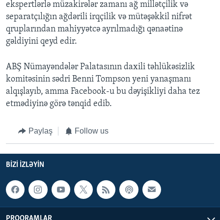
ekspertlərlə müzakirələr zamanı ağ millətçilik və
separatçılığın ağdərili irqçilik və mütəşəkkil nifrət
qruplarından mahiyyətcə ayrılmadığı qənaətinə
gəldiyini qeyd edir.
ABŞ Nümayəndələr Palatasının daxili təhlükəsizlik
komitəsinin sədri Benni Tompson yeni yanaşmanı
alqışlayıb, amma Facebook-u bu dəyişikliyi daha tez
etmədiyinə görə tənqid edib.
Paylaş
Follow us
BIZI IZLƏYIN
PROQRAMLAR