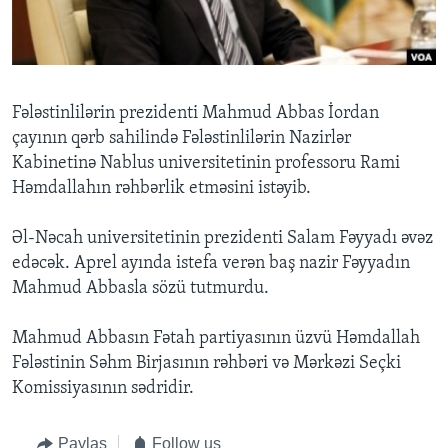
BIZI IZLƏYIN
Fələstinlilərin prezidenti Mahmud Abbas İordan
çayının qərb sahilində Fələstinlilərin Nazirlər
Dillər
Kabinetinə Nablus universitetinin professoru Rami
Həmdallahın rəhbərlik etməsini istəyib.
Əl-Nəcah universitetinin prezidenti Salam Fəyyadı əvəz
edəcək. Aprel ayında istefa verən baş nazir Fəyyadın
Mahmud Abbasla sözü tutmurdu.
Mahmud Abbasın Fətah partiyasının üzvü Həmdallah
Fələstinin Səhm Birjasının rəhbəri və Mərkəzi Seçki
Komissiyasının sədridir.
Paylaş
Follow us