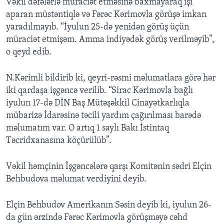
Vəkil dəfələrlə müraciət etməsinə baxmayaraq işi
aparan müstəntiqlə və Fərəc Kərimovla görüşə imkan
yaradılmayıb. “İyulun 25-də yenidən görüş üçün
müraciət etmişəm. Amma indiyədək görüş verilməyib”,
o qeyd edib.
N.Kərimli bildirib ki, qeyri-rəsmi məlumatlara görə hər
iki qardaşa işgəncə verilib. “Sirac Kərimovla bağlı
iyulun 17-də DİN Baş Mütəşəkkil Cinayətkarlıqla
mübarizə İdarəsinə təcili yardım çağırılması barədə
məlumatım var. O artıq 1 saylı Bakı İstintaq
Təcridxanasına köçürülüb”.
Vəkil həmçinin İşgəncələrə qarşı Komitənin sədri Elçin
Behbudova məlumat verdiyini deyib.
Elçin Behbudov Amerikanın Səsin deyib ki, iyulun 26-
da gün ərzində Fərəc Kərimovla görüşməyə cəhd