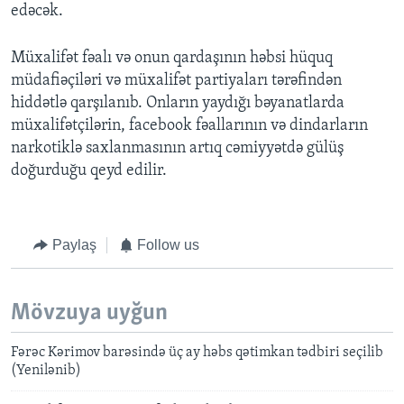
edəcək.
Müxalifət fəalı və onun qardaşının həbsi hüquq
müdafiəçiləri və müxalifət partiyaları tərəfindən
hiddətlə qarşılanıb. Onların yaydığı bəyanatlarda
müxalifətçilərin, facebook fəallarının və dindarların
narkotiklə saxlanmasının artıq cəmiyyətdə gülüş
doğurduğu qeyd edilir.
Paylaş
Follow us
Mövzuya uyğun
Fərəc Kərimov barəsində üç ay həbs qətimkan tədbiri seçilib
(Yenilənib)