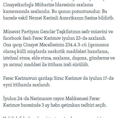
Cinayətkarlıqla Mübarizə İdarəsinin saxlama
kamerasında saxlanılır. Bu qanun pozuntusudur. Bu
barədə vəkil Nemət Kərimli Amerikanın Səsinə bildirib.
Müsavat Partiyası Gənclər Təşkilatının sədr müavini və
facebook fəalı Fərəc Kərimov iyulun 23-də saxlanıb.
Ona qarşı Cinayət Məcəlləsinin 234.4.3-cü (qanunsuz
olaraq külli miqdarda narkotik maddələri hazırlama,
istehsal etmə, əldə etmə, saxlama, daşıma, göndərmə və
ya satma) maddəsi ilə ittiham irəli sürülüb.
Fərəc Kərimovun qardaşı Sirac Kərimov da iyulun 17-də
eyni ittihamla saxlanıb.
İyulun 24-də Nərimanov rayon Məhkəməsi Fərəc
Kərimov barəsində 3 ay həbs qətimkan tədbiri seçib.