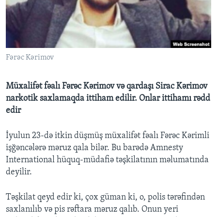
BIZI IZLƏYIN
Fərəc Kərimov
Dillər
Müxalifət fəalı Fərəc Kərimov və qardaşı Sirac Kərimov
narkotik saxlamaqda ittiham edilir. Onlar ittihamı rədd
edir
İyulun 23-də itkin düşmüş müxalifət fəalı Fərəc Kərimli
işğəncələrə məruz qala bilər. Bu barədə Amnesty
International hüquq-müdafiə təşkilatının məlumatında
deyilir.
Təşkilat qeyd edir ki, çox güman ki, o, polis tərəfindən
saxlanılıb və pis rəftara məruz qalıb. Onun yeri