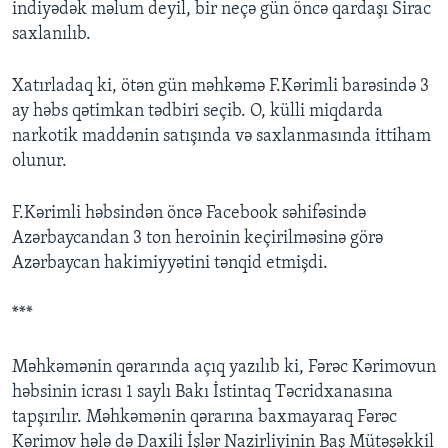
indiyədək məlum deyil, bir neçə gün öncə qardaşı Sirac
saxlanılıb.
Xatırladaq ki, ötən gün məhkəmə F.Kərimli barəsində 3
ay həbs qətimkan tədbiri seçib. O, külli miqdarda
narkotik maddənin satışında və saxlanmasında ittiham
olunur.
F.Kərimli həbsindən öncə Facebook səhifəsində
Azərbaycandan 3 ton heroinin keçirilməsinə görə
Azərbaycan hakimiyyətini tənqid etmişdi.
***
Məhkəmənin qərarında açıq yazılıb ki, Fərəc Kərimovun
həbsinin icrası 1 saylı Bakı İstintaq Təcridxanasına
tapşırılır. Məhkəmənin qərarına baxmayaraq Fərəc
Kərimov hələ də Daxili İşlər Nazirliyinin Baş Mütəşəkkil