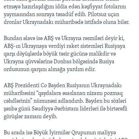
etməyə hazırlaşdığını iddia edən kəşfiyyat fotolarını
yaymasından sonraya təsadüf edib. Pilotsuz uçan
dronlar Ukraynadakı müharibədə istifadə oluna bilər.
Bundan əlavə isə ABŞ və Ukrayna rəsmiləri deyir ki,
ABŞ-ın Ukraynaya verdiyi raket sistemləri Rusiyaya
qarşı döyüşlərdə böyük təsir gücünə malikdir və
Ukrayna qüvvələrinə Donbas bölgəsində Rusiya
ordusunun qarşını almağa yardım edir.
ABŞ Prezidenti Co Bayden Rusiyanın Ukraynadakı
müharibəsini “qaydalara əsaslanan nizamı pozmaq
cəhdlərinin” nümunəsi adlandırıb. Bayden bu sözləri
şənbə günü Səudiyyə Əərbistanı liderləri ilə birtərəfli
görüşlər zamanı deyib.
Bu arada isə Böyük İyirmilər Qrupunun maliyyə