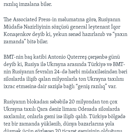
razılıq imzalana bilər.
The Associated Press-in məlumatına görə, Rusiyanın
Müdafiə Nazirliyinin sözçüsü general leytenant İqor
Konaşenkov deyib ki, yekun sənəd hazırlanıb və “yaxın
zamanda” bitə bilər.
BMT-nin baş katibi Antonio Quterreş çərşənbə günü
deyib ki, Rusiya ilə Ukrayna arasında Türkiyə və BMT-
nin Rusiyanın fevralın 24-də hərbi müdaxiləsindən bəri
siloslarda ilişib qalan milyonlarla ton Ukrayna taxılını
ixrac etməsinə dair sazişlə bağlı “geniş razılıq” var.
Rusiyanın blokadası səbəbilə 20 milyondan ton çox
Ukrayna taxılı Qara dəniz limanı Odesada siloslarda
saxlanılır, onlarla gəmi isə ilişib qalıb. Türkiyə bölgədə
tez bir zamanda yüklənib, dünya bazarlarına yola
düşmək üçün gözləyən 20 ticarət gəmisinin olduğunu