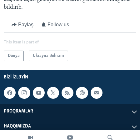
bildirib.
Paylaş
Follow us
This item is part of
Dünya
Ukrayna Böhranı
BIZI IZLƏYIN
PROQRAMLAR
HAQQIMIZDA