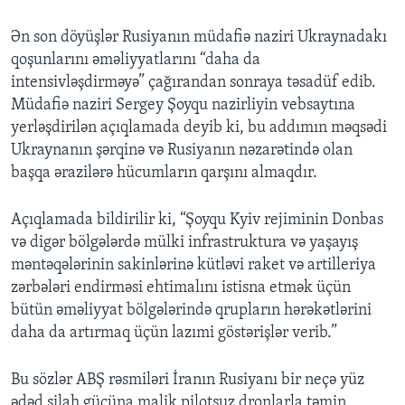
Ən son döyüşlər Rusiyanın müdafiə naziri Ukraynadakı
qoşunlarını əməliyyatlarını “daha da
intensivləşdirməyə” çağırandan sonraya təsadüf edib.
Müdafiə naziri Sergey Şoyqu nazirliyin vebsaytına
yerləşdirilən açıqlamada deyib ki, bu addımın məqsədi
Ukraynanın şərqinə və Rusiyanın nəzarətində olan
başqa ərazilərə hücumların qarşını almaqdır.
Açıqlamada bildirilir ki, “Şoyqu Kyiv rejiminin Donbas
və digər bölgələrdə mülki infrastruktura və yaşayış
məntəqələrinin sakinlərinə kütləvi raket və artilleriya
zərbələri endirməsi ehtimalını istisna etmək üçün
bütün əməliyyat bölgələrində qrupların hərəkətlərini
daha da artırmaq üçün lazımi göstərişlər verib.”
Bu sözlər ABŞ rəsmiləri İranın Rusiyanı bir neçə yüz
ədəd silah gücüna malik pilotsuz dronlarla təmin