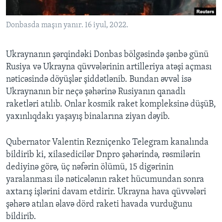
Donbasda maşın yanır. 16 iyul, 2022.
BIZI IZLƏYIN
Ukraynanın şərqindəki Donbas bölgəsində şənbə günü
Rusiya və Ukrayna qüvvələrinin artilleriya atəşi açması
Dillər
nəticəsində döyüşlər şiddətlənib. Bundan əvvəl isə
Ukraynanın bir neçə şəhərinə Rusiyanın qanadlı
raketləri atılıb. Onlar kosmik raket kompleksinə düşüB,
yaxınlıqdakı yaşayış binalarına ziyan dəyib.
Qubernator Valentin Rezniçenko Telegram kanalında
bildirib ki, xilasedicilər Dnpro şəhərində, rəsmilərin
dediyinə görə, üç nəfərin ölümü, 15 digərinin
yaralanması ilə nəticələnın raket hücumundan sonra
axtarış işlərini davam etdirir. Ukrayna hava qüvvələri
şəhərə atılan əlavə dörd raketi havada vurduğunu
bildirib.