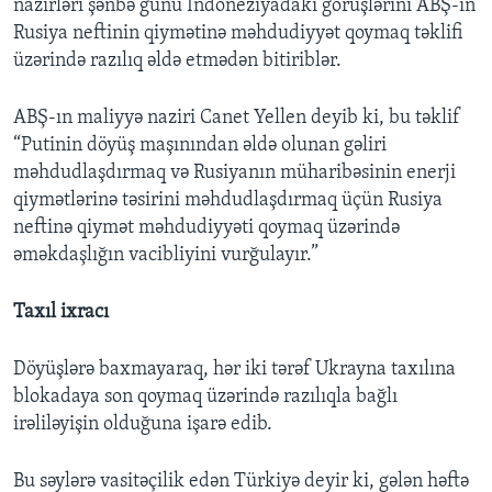
nazirləri şənbə günü İndoneziyadakı görüşlərini ABŞ-ın
Rusiya neftinin qiymətinə məhdudiyyət qoymaq təklifi
üzərində razılıq əldə etmədən bitiriblər.
ABŞ-ın maliyyə naziri Canet Yellen deyib ki, bu təklif
“Putinin döyüş maşınından əldə olunan gəliri
məhdudlaşdırmaq və Rusiyanın müharibəsinin enerji
qiymətlərinə təsirini məhdudlaşdırmaq üçün Rusiya
neftinə qiymət məhdudiyyəti qoymaq üzərində
əməkdaşlığın vacibliyini vurğulayır.”
Taxıl ixracı
Döyüşlərə baxmayaraq, hər iki tərəf Ukrayna taxılına
blokadaya son qoymaq üzərində razılıqla bağlı
irəliləyişin olduğuna işarə edib.
Bu səylərə vasitəçilik edən Türkiyə deyir ki, gələn həftə